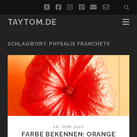
twitter
facebook
instagram
pinterest
email
email-
form
TAYTOM.DE
SCHLAGWORT:
PHYSALIS FRANCHETII
16. JUNI 2010
FARBE BEKENNEN: ORANGE