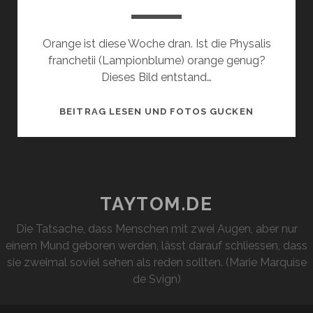
Orange ist diese Woche dran. Ist die Physalis
franchetii (Lampionblume) orange genug?
Dieses Bild entstand…
FARBE
BEITRAG LESEN UND FOTOS GUCKEN
BEKENNEN:
ORANGE
TAYTOM.DE
Die Tatsache, dass Menschen mit zwei Augen, aber nur
einem Mund geboren werden, lässt darauf schliessen, dass
sie zweimal soviel sehen als reden sollten. (Marie Marquise
de Svign)