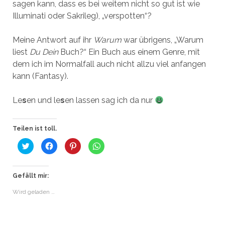
sagen kann, dass es bei weitem nicht so gut ist wie
Illuminati oder Sakrileg), „verspotten“?
Meine Antwort auf ihr
Warum
war übrigens, „Warum
liest
Du Dein
Buch?“ Ein Buch aus einem Genre, mit
dem ich im Normalfall auch nicht allzu viel anfangen
kann (Fantasy).
Le
s
en und le
s
en lassen sag ich da nur
Teilen ist toll.
K
K
K
K
l
l
l
l
i
i
i
i
c
c
c
c
k
k
k
k
,
,
,
e
Gefällt mir:
u
u
u
n
m
m
m
,
Wird geladen …
ü
a
a
u
b
u
u
m
e
f
f
a
r
F
P
u
T
a
i
f
w
c
n
W