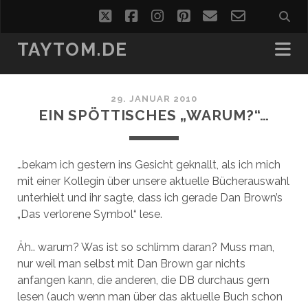
twitter
facebook
instagram
pinterest
email
email-
form
TAYTOM.DE
29. JANUAR 2010
EIN SPÖTTISCHES „WARUM?“…
…bekam ich gestern ins Gesicht geknallt, als ich mich
mit einer Kollegin über unsere aktuelle Bücherauswahl
unterhielt und ihr sagte, dass ich gerade Dan Brown’s
„Das verlorene Symbol“ lese.
Äh.. warum? Was ist so schlimm daran? Muss man,
nur weil man selbst mit Dan Brown gar nichts
anfangen kann, die anderen, die DB durchaus gern
lesen (auch wenn man über das aktuelle Buch schon