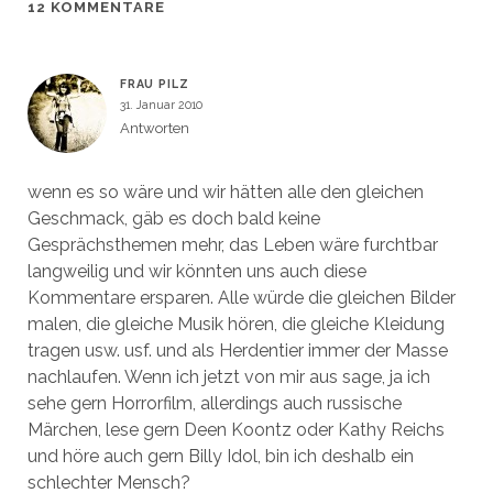
n
n
f
f
12 KOMMENTARE
e
e
n
f
t
t
e
n
)
)
t
e
)
t
)
FRAU PILZ
31. Januar 2010
Antworten
wenn es so wäre und wir hätten alle den gleichen
Geschmack, gäb es doch bald keine
Gesprächsthemen mehr, das Leben wäre furchtbar
langweilig und wir könnten uns auch diese
Kommentare ersparen. Alle würde die gleichen Bilder
malen, die gleiche Musik hören, die gleiche Kleidung
tragen usw. usf. und als Herdentier immer der Masse
nachlaufen. Wenn ich jetzt von mir aus sage, ja ich
sehe gern Horrorfilm, allerdings auch russische
Märchen, lese gern Deen Koontz oder Kathy Reichs
und höre auch gern Billy Idol, bin ich deshalb ein
schlechter Mensch?