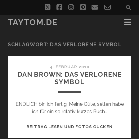
twitter
facebook
instagram
pinterest
email
email-
form
TAYTOM.DE
SCHLAGWORT:
DAS VERLORENE SYMBOL
4. FEBRUAR 2010
DAN BROWN: DAS VERLORENE
SYMBOL
ENDLICH bin ich fertig. Meine Güte, selten habe
ich für ein so relativ kurzes Buch…
DAN
BEITRAG LESEN UND FOTOS GUCKEN
BROWN: