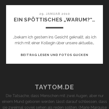
DAS
VERLOREN
SYMBOL
29. JANUAR 2010
EIN SPÖTTISCHES „WARUM?“…
…bekam ich gestern ins Gesicht geknallt, als ich
mich mit einer Kollegin über unsere aktuelle…
EIN
BEITRAG LESEN UND FOTOS GUCKEN
SPÖTTISCH
„WARUM?“…
TAYTOM.DE
Die Tatsache, dass Menschen mit zwei Augen, aber nur
einem Mund geboren werden, lässt darauf schliessen, dass
sie zweimal soviel sehen als reden sollten. (Marie Marquise