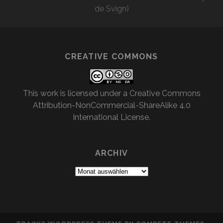
de Svign)
CREATIVE COMMONS
This work is licensed under a
Creative Commons
Attribution-NonCommercial-ShareAlike 4.0
International License
.
ARCHIV
Archiv