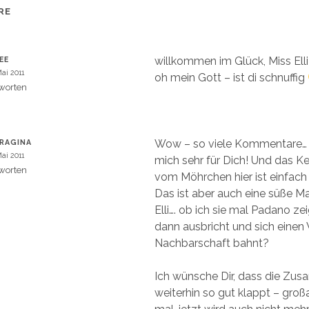
u
m
e
RE
m
F
e
n
s
t
willkommen im Glück, Miss Ell
EE
e
Mai 2011
r
oh mein Gott – ist di schnuffig
g
worten
e
ö
f
f
n
e
t
Wow – so viele Kommentare… h
RAGINA
)
Mai 2011
mich sehr für Dich! Und das K
worten
vom Möhrchen hier ist einfach n
Das ist aber auch eine süße Ma
Elli…. ob ich sie mal Padano ze
dann ausbricht und sich einen 
Nachbarschaft bahnt?
Ich wünsche Dir, dass die Zu
weiterhin so gut klappt – großa