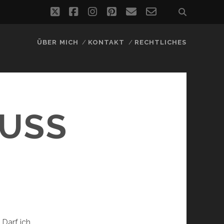
twitter
facebook
instagram
pinterest
email
email-
form
ÜBER MICH
KONTAKT
RECHTLICHES
MUSS
 Darf ich