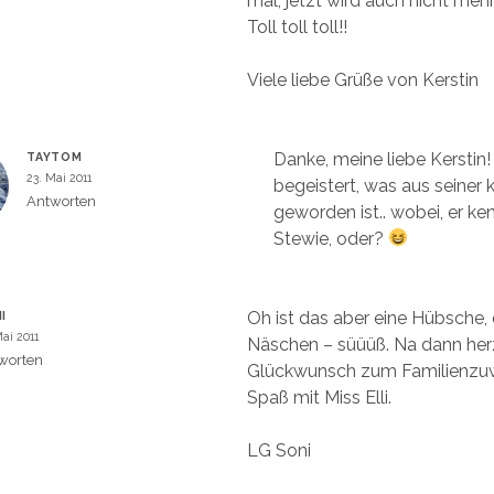
mal, jetzt wird auch nicht mehr
Toll toll toll!!
Viele liebe Grüße von Kerstin
Danke, meine liebe Kerstin!
TAYTOM
23. Mai 2011
begeistert, was aus seiner 
Antworten
geworden ist.. wobei, er kenn
Stewie, oder?
Oh ist das aber eine Hübsche,
I
Mai 2011
Näschen – süüüß. Na dann her
worten
Glückwunsch zum Familienzuw
Spaß mit Miss Elli.
LG Soni