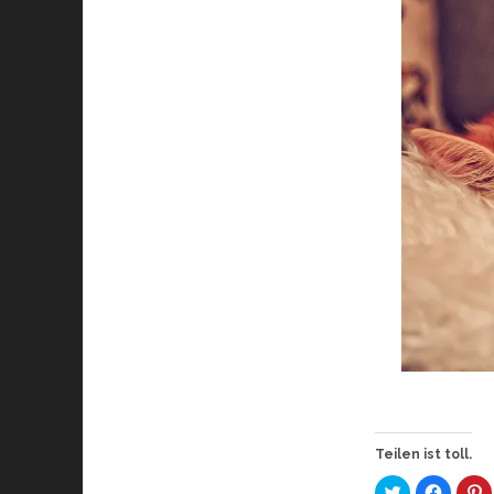
Teilen ist toll.
K
K
K