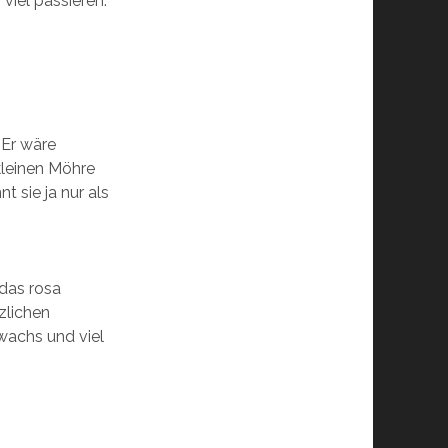
 viel passieren.
 Er wäre
kleinen Möhre
t sie ja nur als
 das rosa
zlichen
achs und viel