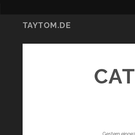
TAYTOM.DE
CAT
Gestern eingez