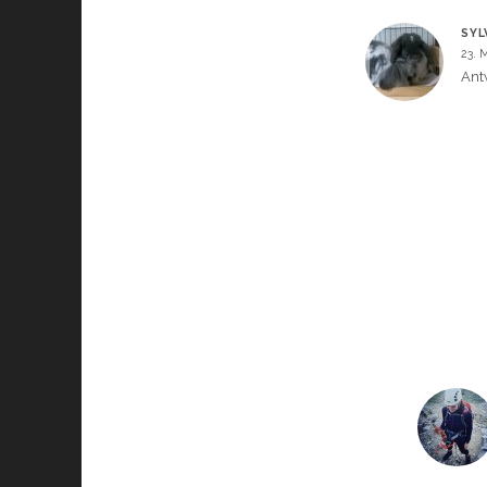
SYL
23. 
Ant