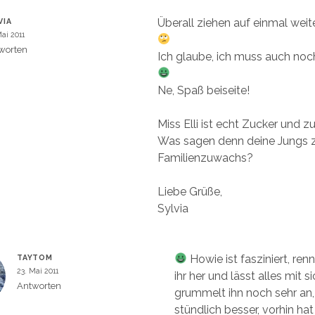
Überall ziehen auf einmal weit
VIA
Mai 2011
worten
Ich glaube, ich muss auch no
Ne, Spaß beiseite!
Miss Elli ist echt Zucker und 
Was sagen denn deine Jungs
Familienzuwachs?
Liebe Grüße,
Sylvia
Howie ist fasziniert, ren
TAYTOM
23. Mai 2011
ihr her und lässt alles mit 
Antworten
grummelt ihn noch sehr an,
stündlich besser, vorhin hat