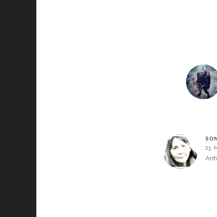
SON
23. 
Ant