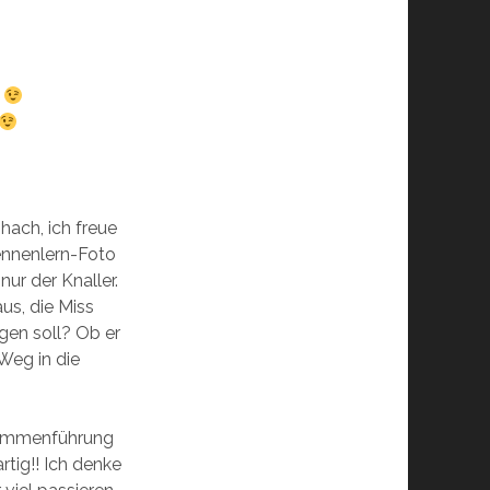
i
ach, ich freue
ennenlern-Foto
ur der Knaller.
us, die Miss
igen soll? Ob er
Weg in die
sammenführung
rtig!! Ich denke