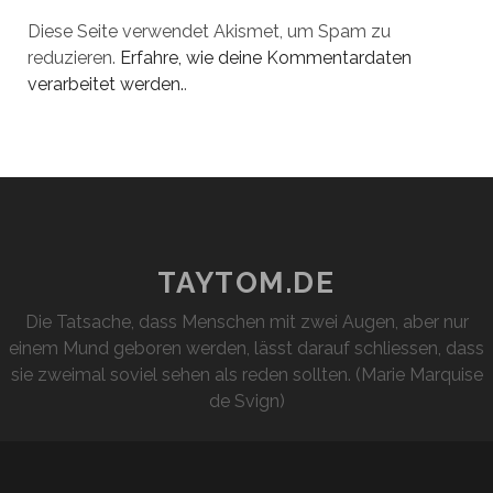
Diese Seite verwendet Akismet, um Spam zu
reduzieren.
Erfahre, wie deine Kommentardaten
verarbeitet werden.
.
TAYTOM.DE
Die Tatsache, dass Menschen mit zwei Augen, aber nur
einem Mund geboren werden, lässt darauf schliessen, dass
sie zweimal soviel sehen als reden sollten. (Marie Marquise
de Svign)