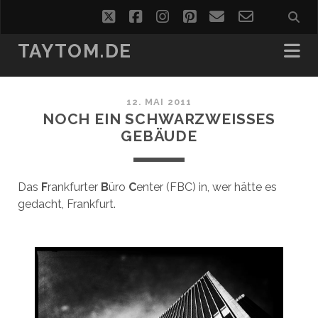
twitter
facebook
instagram
pinterest
email
email-
form
TAYTOM.DE
12. MAI 2011
NOCH EIN SCHWARZWEISSES G
EBÄUDE
Das
F
rankfurter
B
üro
C
enter (FBC) in, wer hätte es
gedacht, Frankfurt.