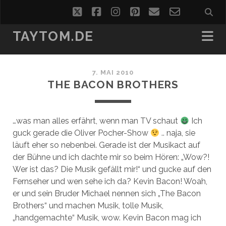
twitter
facebook
instagram
pinterest
email
email-
form
TAYTOM.DE
7. MAI 2010
THE BACON BROTHERS
…was man alles erfährt, wenn man TV schaut
Ich
guck gerade die Oliver Pocher-Show
.. naja, sie
läuft eher so nebenbei. Gerade ist der Musikact auf
der Bühne und ich dachte mir so beim Hören: „Wow?!
Wer ist das? Die Musik gefällt mir!“ und gucke auf den
Fernseher und wen sehe ich da? Kevin Bacon! Woah,
er und sein Bruder Michael nennen sich „The Bacon
Brothers“ und machen Musik, tolle Musik,
„handgemachte“ Musik, wow. Kevin Bacon mag ich