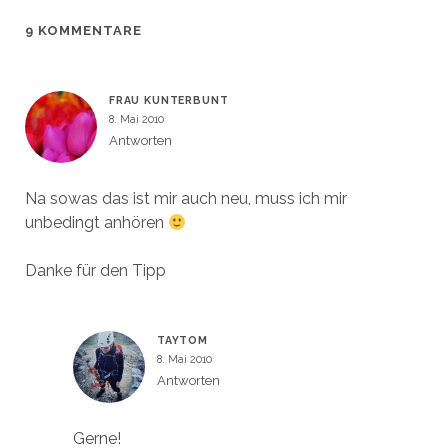
f
f
ö
e
f
f
f
ö
n
n
f
f
9 KOMMENTARE
e
e
n
f
t
t
e
n
)
)
t
e
)
t
)
FRAU KUNTERBUNT
8. Mai 2010
Antworten
Na sowas das ist mir auch neu, muss ich mir
unbedingt anhören
Danke für den Tipp
TAYTOM
8. Mai 2010
Antworten
Gerne!