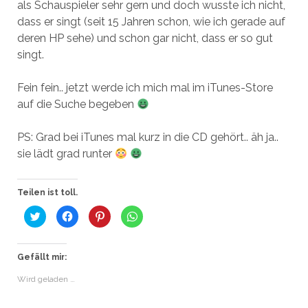
als Schauspieler sehr gern und doch wusste ich nicht,
dass er singt (seit 15 Jahren schon, wie ich gerade auf
deren HP sehe) und schon gar nicht, dass er so gut
singt.
Fein fein.. jetzt werde ich mich mal im iTunes-Store
auf die Suche begeben
PS: Grad bei iTunes mal kurz in die CD gehört.. äh ja..
sie lädt grad runter
Teilen ist toll.
K
K
K
K
l
l
l
l
i
i
i
i
c
c
c
c
k
k
k
k
,
,
,
e
Gefällt mir:
u
u
u
n
m
m
m
,
Wird geladen …
ü
a
a
u
b
u
u
m
e
f
f
a
r
F
P
u