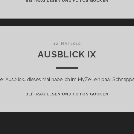
BEITRAG LESEN UND FOTOS GUCKEN
CITY
HALL
12. MAI 2010
AUSBLICK IX
ner Ausblick.. dieses Mal habe ich im MyZeil ein paar Schna
AUSBLICK
BEITRAG LESEN UND FOTOS GUCKEN
IX