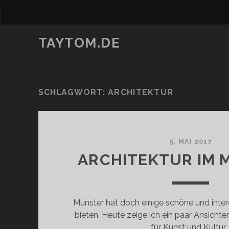
TAYTOM.DE
SCHLAGWORT:
ARCHITEKTUR
5. MAI 2017
ARCHITEKTUR IM MA
Münster hat doch einige schöne und inte
bieten. Heute zeige ich ein paar Ansic
für Kunst und Kultur