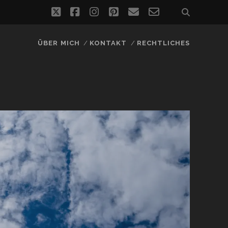
twitter
facebook
instagram
pinterest
email
email-
form
ÜBER MICH
KONTAKT
RECHTLICHES