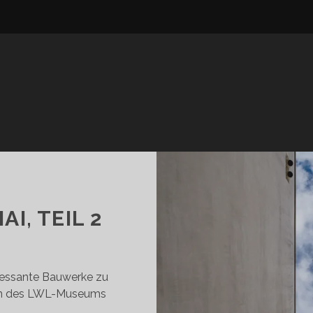
I, TEIL 2
ressante Bauwerke zu
hten des LWL-Museums
.