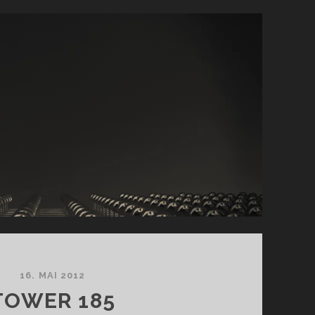
TEIL
1
16. MAI 2012
TOWER 185