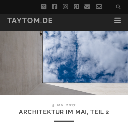
twitter
facebook
instagram
pinterest
email
email-
form
TAYTOM.DE
5. MAI 2017
ARCHITEKTUR IM MAI, TEIL 2