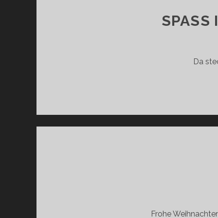
SPASS 
Da ste
Frohe Weihnachten