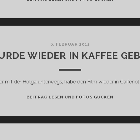
PAAR
NEUE
HOLGA-
FOTOS
6. FEBRUAR 2011
URDE WIEDER IN KAFFEE GE
r mit der Holga unterwegs, habe den Film wieder in Caffenol
ES
BEITRAG LESEN UND FOTOS GUCKEN
WURDE
WIEDER
IN
KAFFEE
GEBADET