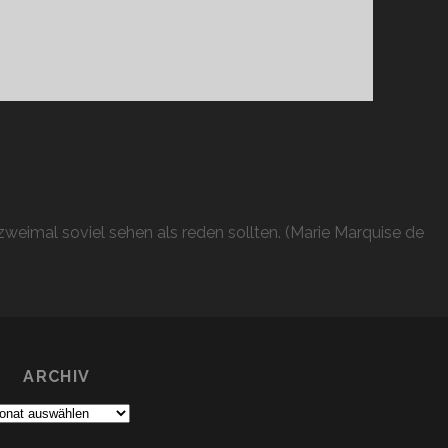
weimal soviel sehen als reden sollten. (Marie Marquise de
ARCHIV
chiv