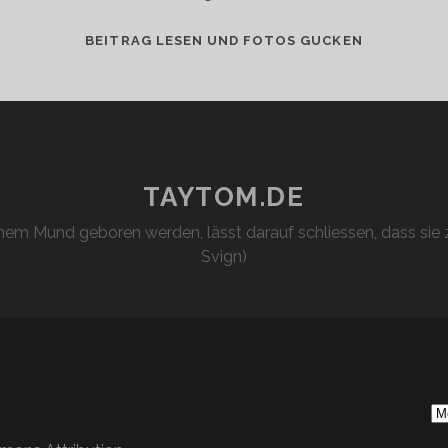
EIN
BEITRAG LESEN UND FOTOS GUCKEN
TRAUM
WIRD
WAHR
TAYTOM.DE
em Mund geboren werden, lässt darauf schliessen, dass sie z
Svign)
S
Ar