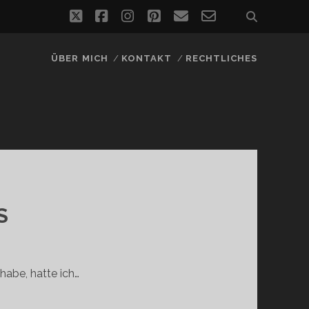
twitter
facebook
instagram
pinterest
email
email-
form
ÜBER MICH
KONTAKT
RECHTLICHES
S
habe, hatte ich…