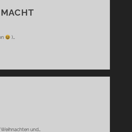
 MACHT
hon
)…
n Weihnachten und…