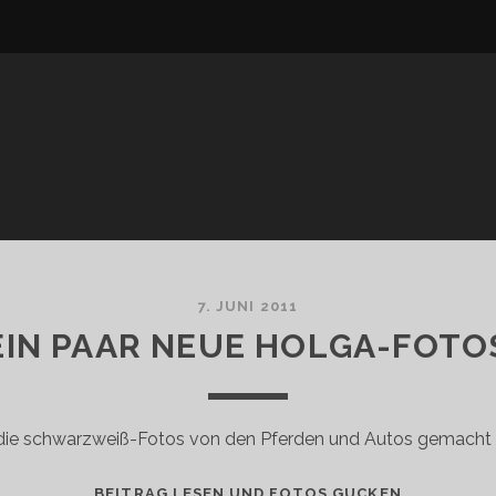
7. JUNI 2011
EIN PAAR NEUE HOLGA-FOTO
l die schwarzweiß-Fotos von den Pferden und Autos gemacht 
EIN
BEITRAG LESEN UND FOTOS GUCKEN