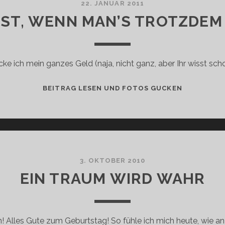
22. JANUAR 2011
IST, WENN MAN’S TROTZDEM
cke ich mein ganzes Geld (naja, nicht ganz, aber Ihr wisst sc
SPASS I
BEITRAG LESEN UND FOTOS GUCKEN
ST, W
ENN M
AN’S T
ROTZDEM M
ACHT
3. OKTOBER 2010
EIN TRAUM WIRD WAHR
! Alles Gute zum Geburtstag! So fühle ich mich heute, wie a