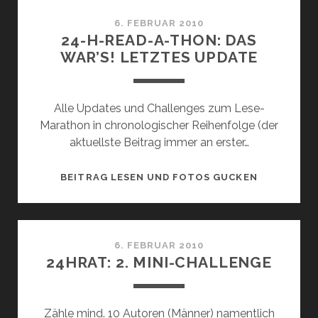
6. FEBRUAR 2010
24-H-READ-A-THON: DAS
WAR’S! LETZTES UPDATE
Alle Updates und Challenges zum Lese-
Marathon in chronologischer Reihenfolge (der
aktuellste Beitrag immer an erster…
24-
BEITRAG LESEN UND FOTOS GUCKEN
H-
READ-
A-
THON:
6. FEBRUAR 2010
24HRAT: 2. MINI-CHALLENGE
DAS
WAR’S!
LETZTES
Zähle mind. 10 Autoren (Männer) namentlich
UPDATE