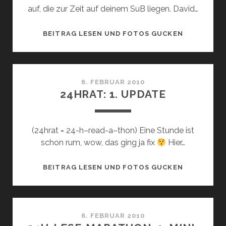
auf, die zur Zeit auf deinem SuB liegen. David…
24HRAT:
BEITRAG LESEN UND FOTOS GUCKEN
2.
MINI-
CHALLENG
6. FEBRUAR 2010
24HRAT: 1. UPDATE
(24hrat = 24-h–read-a–thon) Eine Stunde ist
schon rum, wow, das ging ja fix
Hier…
24HRAT:
BEITRAG LESEN UND FOTOS GUCKEN
1.
UPDATE
6. FEBRUAR 2010