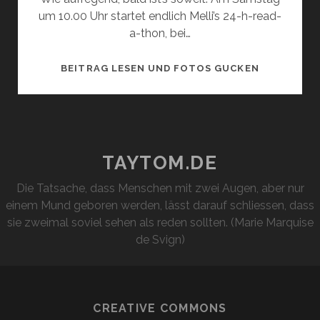
um 10.00 Uhr startet endlich Melli’s 24-h-read-
a-thon, bei…
LESEN,
BEITRAG LESEN UND FOTOS GUCKEN
BIS
DER
ARZT
KOMMT
TAYTOM.DE
Die Tatsache, dass Menschen mit zwei Augen, aber nur
einem Mund geboren werden, lässt darauf schliessen, dass
sie zweimal soviel sehen als reden sollten. (Marie Marquise
de Svign)
CREATIVE COMMONS