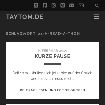
twitter
facebook
instagram
pinterest
email
email-
form
TAYTOM.DE
SCHLAGWORT:
24-H-READ-A-THON
6. FEBRUAR 2010
KURZE PAUSE
Seit 10.00 Uhr liege ich jetzt hier auf der Couch
und lese.. ich muss mich…
KURZE
BEITRAG LESEN UND FOTOS GUCKEN
PAUSE