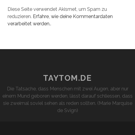
Diese Seite verwendet Akismet, um Spam zu
reduzieren.
Erfahre, wie deine Kommentardaten
verarbeitet werden.
.
TAYTOM.DE
Die Tatsache, dass Menschen mit zwei Augen, aber nur
einem Mund geboren werden, lässt darauf schliessen, dass
sie zweimal soviel sehen als reden sollten. (Marie Marquise
de Svign)