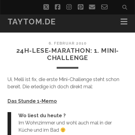
twitter
facebook
instagram
pinterest
email
email-
form
TAYTOM.DE
6. FEBRUAR 2010
24H-LESE-MARATHON: 1. MINI-
CHALLENGE
Ui, Melli ist fix, die erste Mini-Challenge steht schon
bereit. Die erledige ich doch direkt mal:
Das Stunde 1-Memo
Wo liest du heute ?
Im Wohnzimmer und wohl auch mal in der
Küche und im Bad