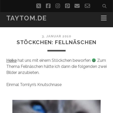
twitter
facebook
instagram
pinterest
email
email-
form
TAYTOM.DE
3. JANUAR 2010
STÖCKCHEN: FELLNÄSCHEN
Heike
hat uns mit einem Stöckchen beworfen
Zum
Thema Fellnäschen hätte ich dann die folgenden zwei
Bilder anzubieten.
Einmal Tomlyn’s Knutschnase