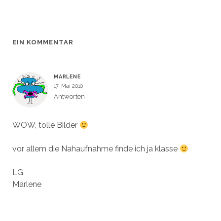
r
r
e
t
g
g
r
e
e
e
g
r
ö
ö
e
g
f
f
ö
e
f
f
f
ö
n
n
f
f
EIN KOMMENTAR
e
e
n
f
t
t
e
n
)
)
t
e
)
t
)
MARLENE
17. Mai 2010
Antworten
WOW, tolle Bilder
vor allem die Nahaufnahme finde ich ja klasse
LG
Marlene