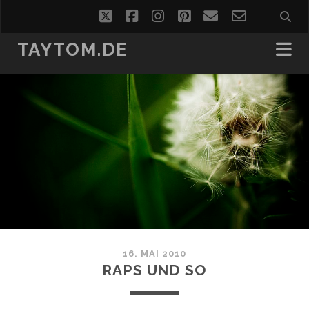
twitter
facebook
instagram
pinterest
email
email-
form
TAYTOM.DE
16. MAI 2010
RAPS UND SO