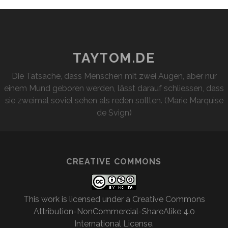
TAYTOM.DE
Die Tatsache, dass Menschen mit zwei Augen, aber nur
einem Mund geboren werden, lässt darauf schliessen, dass
sie zweimal soviel sehen als reden sollten. (Marie Marquise
de Svign)
CREATIVE COMMONS
This work is licensed under a
Creative Commons
Attribution-NonCommercial-ShareAlike 4.0
International License
.