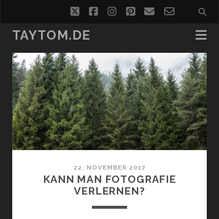
twitter
facebook
instagram
pinterest
email
email-
form
TAYTOM.DE
taytom.de
Beiträge
22. NOVEMBER 2017
KANN MAN FOTOGRAFIE
VERLERNEN?