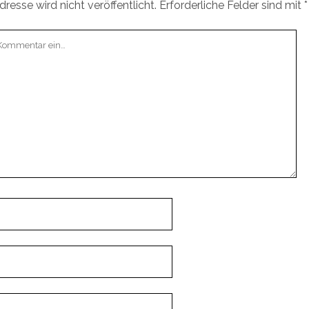
resse wird nicht veröffentlicht.
Erforderliche Felder sind mit
*
r
g
e
ö
f
f
n
e
t
)