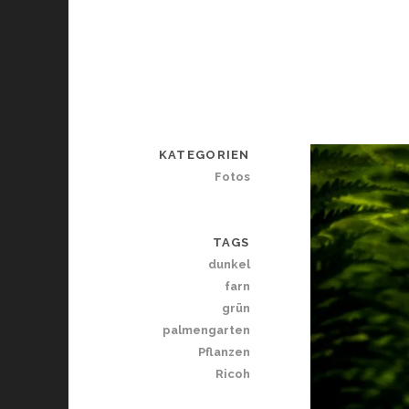
KATEGORIEN
Fotos
TAGS
dunkel
farn
grün
palmengarten
Pflanzen
Ricoh