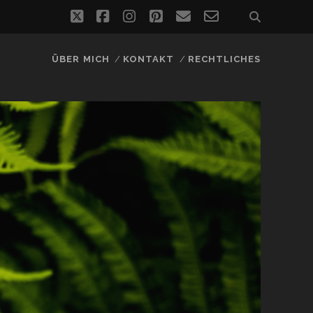
twitter
facebook
instagram
pinterest
email
email-
form
ÜBER MICH
KONTAKT
RECHTLICHES