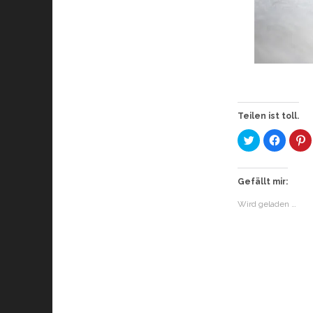
Teilen ist toll.
K
K
K
l
l
l
i
i
i
c
c
c
k
k
k
,
,
,
Gefällt mir:
u
u
u
m
m
Wird geladen …
ü
a
a
b
u
u
e
f
f
r
F
P
T
a
i
w
c
n
i
e
t
t
b
e
t
o
r
e
o
e
r
k
s
z
z
t
u
u
z