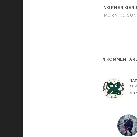
t
t
u
e
e
t
VORHERIGER 
i
i
e
l
l
i
e
e
l
MORNING SUN
n
n
e
(
(
n
W
W
(
i
i
r
r
i
d
d
r
i
i
d
n
n
i
n
n
n
e
e
n
u
u
e
e
e
u
3 KOMMENTAR
m
m
e
F
F
e
e
F
n
n
e
s
s
n
t
t
NAT
s
e
e
t
22. 
r
r
e
g
g
r
Ant
e
e
g
ö
ö
e
f
f
ö
f
f
f
n
n
f
e
e
n
t
t
e
)
)
t
)