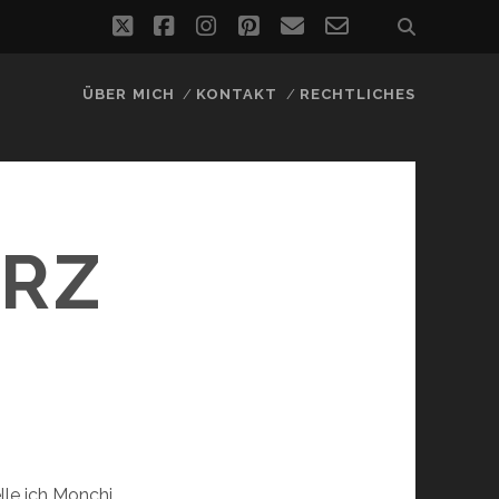
twitter
facebook
instagram
pinterest
email
email-
form
ÜBER MICH
KONTAKT
RECHTLICHES
ARZ
lle ich Monchi