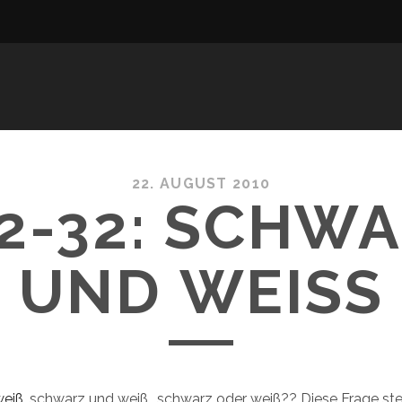
22. AUGUST 2010
2-32: SCHW
UND WEISS
weiß
, schwarz und weiß.. schwarz oder weiß?? Diese Frage ste