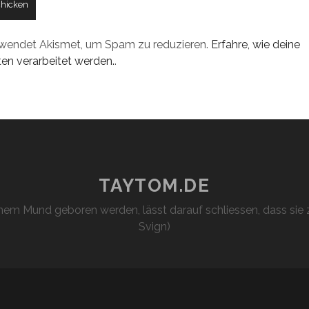
rwendet Akismet, um Spam zu reduzieren.
Erfahre, wie deine
n verarbeitet werden.
.
TAYTOM.DE
em Mund geboren werden, lässt darauf schliessen, dass sie z
Svign)