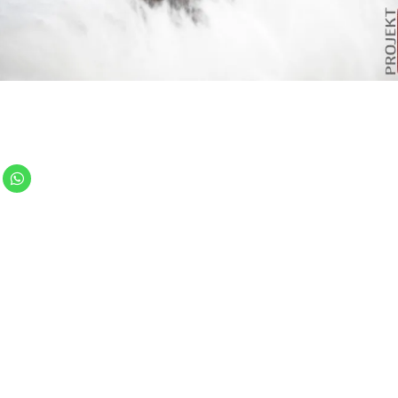
K
l
i
c
k
e
n
m
,
u
m
a
u
f
W
h
a
t
s
A
p
p