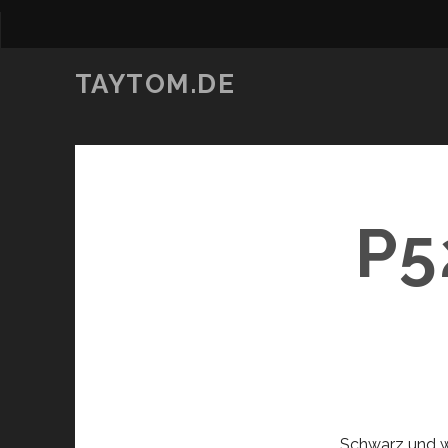
TAYTOM.DE
P5
Schwarz und 