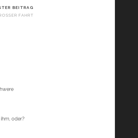
STER BEITRAG
GROSSER FAHRT
chwere
 ihm, oder?