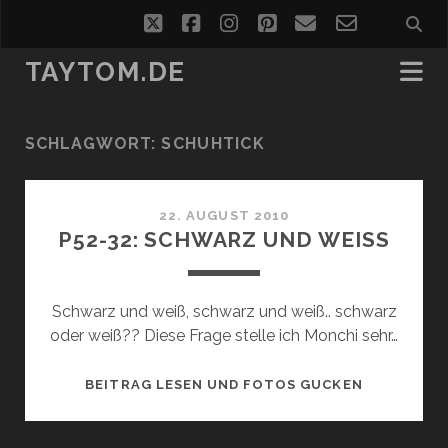
twitter
facebook
instagram
pinterest
email
email-
form
TAYTOM.DE
SCHLAGWORT:
SCHUHTICK
22. AUGUST 2010
P52-32: SCHWARZ UND WEISS
Schwarz und weiß, schwarz und weiß.. schwarz
oder weiß?? Diese Frage stelle ich Monchi sehr…
P52-
BEITRAG LESEN UND FOTOS GUCKEN
32:
SCHWARZ