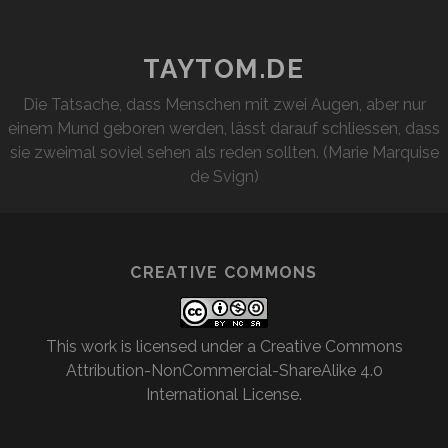
UND WEISS
TAYTOM.DE
Die Tatsache, dass Menschen mit zwei Augen, aber nur
einem Mund geboren werden, lässt darauf schliessen, dass
sie zweimal soviel sehen als reden sollten. (Marie Marquise
de Svign)
CREATIVE COMMONS
This work is licensed under a
Creative Commons
Attribution-NonCommercial-ShareAlike 4.0
International License
.