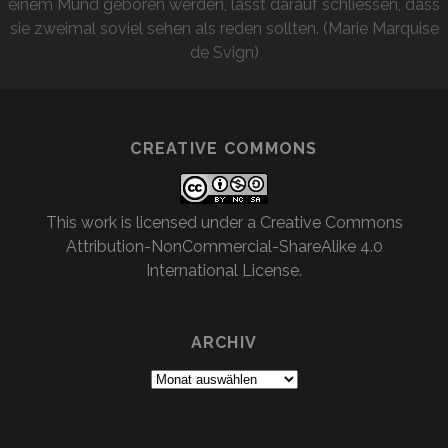
einem Mund geboren werden, lässt darauf schliessen, dass
sie zweimal soviel sehen als reden sollten. (Marie Marquise
de Svign)
CREATIVE COMMONS
This work is licensed under a
Creative Commons
Attribution-NonCommercial-ShareAlike 4.0
International License
.
ARCHIV
Archiv