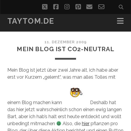
twitter
facebook
instagram
pinterest
email
email-
form
TAYTOM.DE
11. DEZEMBER 2009
MEIN BLOG IST CO2-NEUTRAL
Mein Blog ist jetzt über zwei Jahre alt, ich habe aber
erst vor Kurzem „gelernt“, was man alles Tolles mit
einem Blog machen kann
Deshalb hat
das hier jetzt wahrscheinlich schon einen ewig langen
Bart, aber ich hab’s halt erst heute entdeckt und wollt
unbedingt mitmachen
Also, die
hier
pflanzen pro
Blog, der über diese Aktion berichtet und einen Button