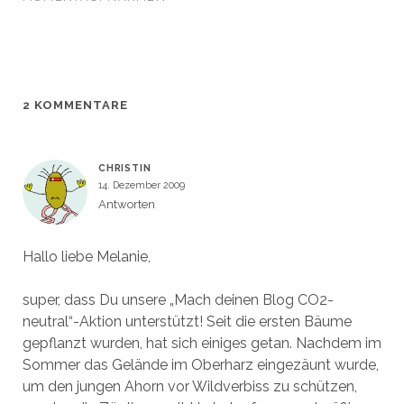
u
u
e
n
e
e
u
e
m
m
e
u
F
F
m
e
e
e
F
m
n
n
e
F
s
s
n
e
t
t
s
n
e
e
t
s
r
r
e
t
2 KOMMENTARE
g
g
r
e
e
e
g
r
ö
ö
e
g
f
f
ö
e
f
f
f
ö
n
n
f
f
CHRISTIN
e
e
n
f
14. Dezember 2009
t
t
e
n
)
)
t
e
Antworten
)
t
)
Hallo liebe Melanie,
super, dass Du unsere „Mach deinen Blog CO2-
neutral“-Aktion unterstützt! Seit die ersten Bäume
gepflanzt wurden, hat sich einiges getan. Nachdem im
Sommer das Gelände im Oberharz eingezäunt wurde,
um den jungen Ahorn vor Wildverbiss zu schützen,