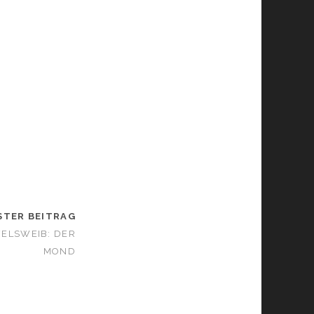
STER BEITRAG
FELSWEIB: DER
MOND