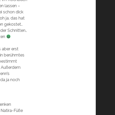
n lassen –
ei schon dick
h ja, das hat
n gekostet..
 der Schnitten..
zen
 aber erst
ein berühmtes
 bestimmt
n. Außerdem
enn’s
 da ja noch
denken
e Natira-Füße