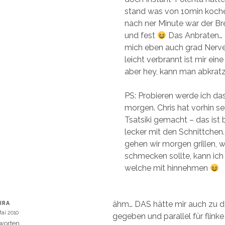
stand was von 10min koche
nach ner Minute war der Br
und fest
Das Anbraten… o
mich eben auch grad Nerve
leicht verbrannt ist mir eine
aber hey, kann man abkrat
PS: Probieren werde ich das
morgen. Chris hat vorhin s
Tsatsiki gemacht – das ist
lecker mit den Schnittche
gehen wir morgen grillen, w
schmecken sollte, kann ich
welche mit hinnehmen
ähm… DAS hätte mir auch zu 
IRA
Mai 2010
gegeben und parallel für flink
worten