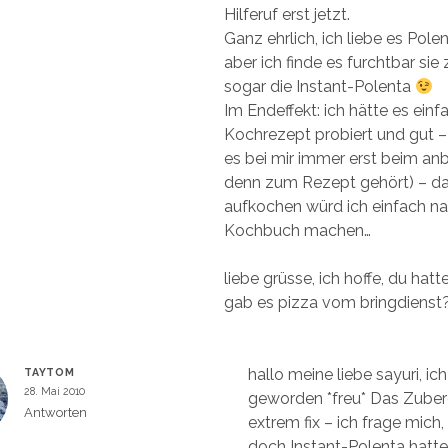
Hilferuf erst jetzt.
Ganz ehrlich, ich liebe es Pole
aber ich finde es furchtbar sie
sogar die Instant-Polenta
Im Endeffekt: ich hätte es ein
Kochrezept probiert und gut 
es bei mir immer erst beim an
denn zum Rezept gehört) – da
aufkochen würd ich einfach 
Kochbuch machen…
liebe grüsse, ich hoffe, du hatt
gab es pizza vom bringdienst
hallo meine liebe sayuri, ich
TAYTOM
28. Mai 2010
geworden *freu* Das Zubere
Antworten
extrem fix – ich frage mich,
doch Instant-Polenta hatt