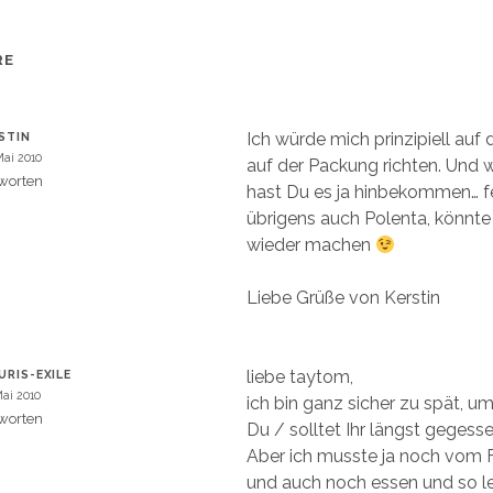
n
n
e
u
m
e
RE
m
F
e
n
s
t
Ich würde mich prinzipiell auf 
STIN
e
Mai 2010
r
auf der Packung richten. Und wi
g
worten
e
hast Du es ja hinbekommen… fei
ö
f
übrigens auch Polenta, könnte
f
n
wieder machen
e
t
)
Liebe Grüße von Kerstin
liebe taytom,
URIS-EXILE
Mai 2010
ich bin ganz sicher zu spät, um
worten
Du / solltet Ihr längst geges
Aber ich musste ja noch vom 
und auch noch essen und so le