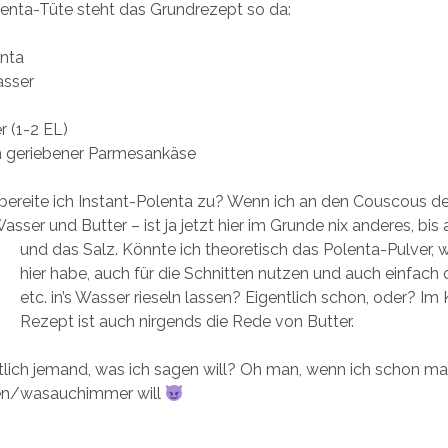
enta-Tüte steht das Grundrezept so da:
enta
sser
r (1-2 EL)
h geriebener Parmesankäse
ereite ich Instant-Polenta zu? Wenn ich an den Couscous de
asser und Butter – ist ja jetzt hier im Grunde nix anderes, bis
und das Salz.
Könnte ich theoretisch das Polenta-Pulver, w
hier habe, auch für die Schnitten nutzen und auch einfach
etc. in’s Wasser rieseln lassen? Eigentlich schon, oder? I
Rezept ist auch nirgends die Rede von Butter.
tlich jemand, was ich sagen will? Oh man, wenn ich schon m
n/wasauchimmer will