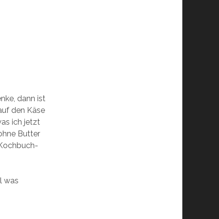
nke, dann ist
 auf den Käse
as ich jetzt
 ohne Butter
m Kochbuch-
al was