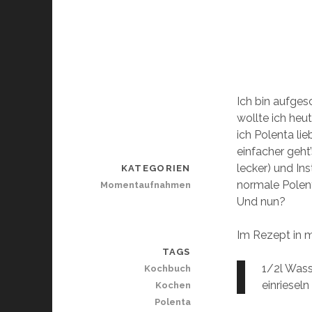
Ich bin aufge
wollte ich heu
ich Polenta lie
einfacher geht
lecker) und In
KATEGORIEN
normale Polent
Momentaufnahmen
Und nun?
Im Rezept in 
TAGS
1/2l Wass
Kochbuch
einriesel
Kochen
Polenta