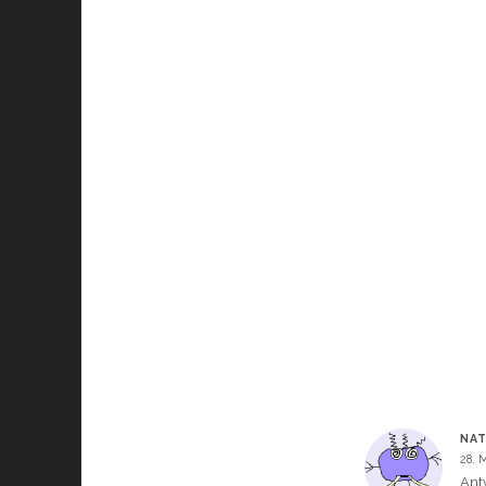
NAT
28. 
Ant