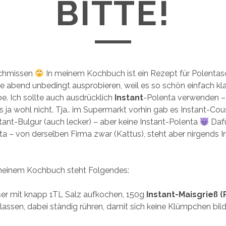
BITTE!
schmissen
In meinem Kochbuch ist ein Rezept für Polentasc
te abend unbedingt ausprobieren, weil es so schön einfach kl
be. Ich sollte auch ausdrücklich
Instant
-Polenta verwenden – 
’s ja wohl nicht. Tja.. im Supermarkt vorhin gab es Instant-C
stant-Bulgur (auch lecker) – aber keine Instant-Polenta
Dafü
a – von derselben Firma zwar (Kattus), steht aber nirgends In
meinem Kochbuch steht Folgendes:
er mit knapp 1TL Salz aufkochen, 150g
Instant-Maisgrieß (
n lassen, dabei ständig rühren, damit sich keine Klümpchen bil