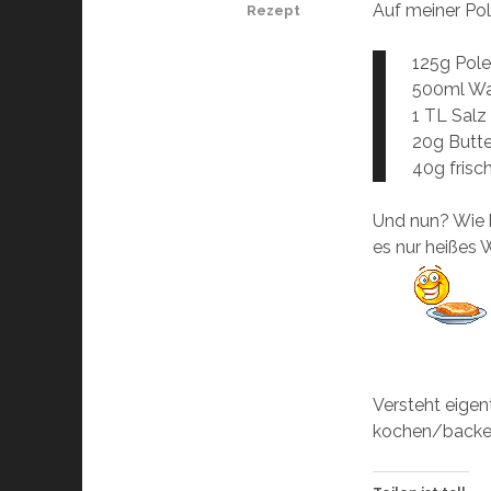
Auf meiner Pol
Rezept
125g Pol
500ml Wa
1 TL Salz
20g Butte
40g frisc
Und nun? Wie b
es nur heißes W
Versteht eigen
kochen/backe