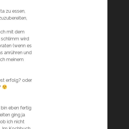
nta zu essen,
 zuzubereiten,
fach mit dem
– schlimm wird
braten (wenn es
s anrühren und
nach meinem
est erfolg? oder
?
 bin eben fertig
iten ging ja
 ob ich nicht
e. Im Kochbuch