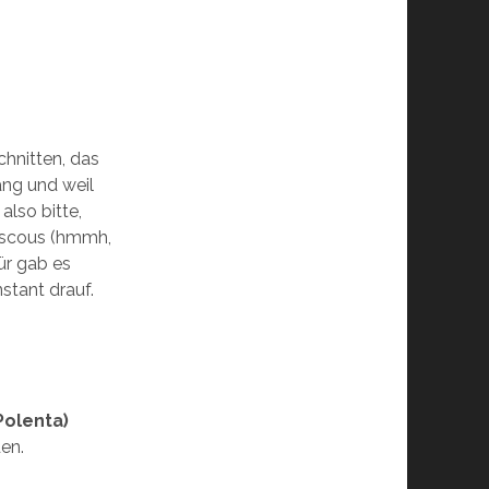
hnitten, das
ang und weil
also bitte,
ouscous (hmmh,
r gab es
stant drauf.
Polenta)
den.