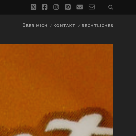
twitter
facebook
instagram
pinterest
email
email-
form
ÜBER MICH
KONTAKT
RECHTLICHES