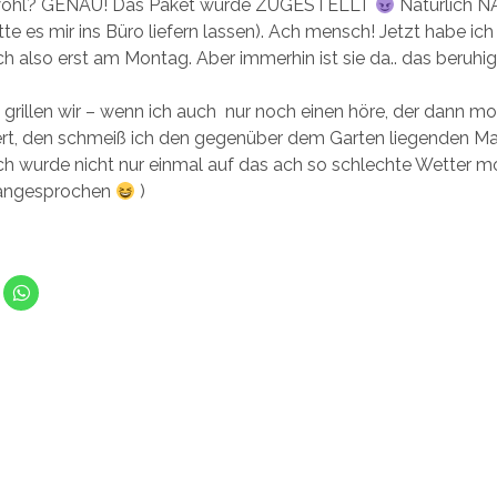
 wohl? GENAU! Das Paket wurde ZUGESTELLT
Natürlich N
atte es mir ins Büro liefern lassen). Ach mensch! Jetzt habe 
ch also erst am Montag. Aber immerhin ist sie da.. das beruhi
rillen wir – wenn ich auch nur noch einen höre, der dann mo
t, den schmeiß ich den gegenüber dem Garten liegenden M
Ich wurde nicht nur einmal auf das ach so schlechte Wetter m
 angesprochen
)
K
l
i
c
k
e
n
m
,
u
m
a
u
f
W
h
a