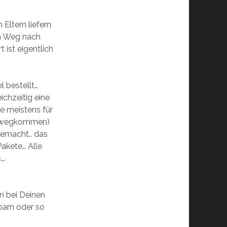
 Eltern liefern
m Weg nach
 ist eigentlich
l bestellt…
ichzeitig eine
e meistens für
er wegkommen)
gemacht.. das
akete… Alle
….
n bei Deinen
barn oder so