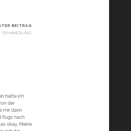
STER BEITRAG
ERINNERUNG
n hatte ich
von der
e mir dann
 flugs nach
les okay. Meine