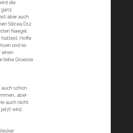
wird die
n ganz
est aber auch
en Silicea D12
sten Naegel
 hattest. Hoffe
choen und es
 einen
 liebe Gruesse
ch auch schon
ommen.. aber
e auch nicht.
jetzt wird.
 Wecker