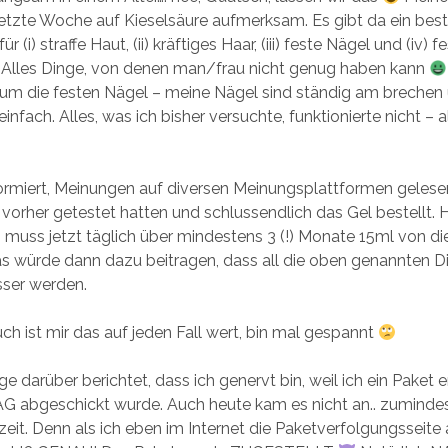
etzte Woche auf Kieselsäure aufmerksam. Es gibt da ein bes
r (i) straffe Haut, (ii) kräftiges Haar, (iii) feste Nägel und (iv) f
Alles Dinge, von denen man/frau nicht genug haben kann
um die festen Nägel – meine Nägel sind ständig am brechen un
einfach. Alles, was ich bisher versuchte, funktionierte nicht – a
formiert, Meinungen auf diversen Meinungsplattformen gelese
 vorher getestet hatten und schlussendlich das Gel bestellt.
h muss jetzt täglich über mindestens 3 (!) Monate 15ml von d
as würde dann dazu beitragen, dass all die oben genannten 
sser werden.
uch ist mir das auf jeden Fall wert, bin mal gespannt
ge darüber berichtet, dass ich genervt bin, weil ich ein Paket 
G abgeschickt wurde. Auch heute kam es nicht an.. zumindest
zeit. Denn als ich eben im Internet die Paketverfolgungsseite 