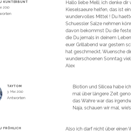
Hallo liebe Melli, ich denke dir 
U KUNTERBUNT
ai 2010
Kieselsaeure helfen, das ist ei
worten
wundervolles Mittel ! Du haett
Schuessler Salze nehmen könn
davon bekommst Du die feste
die Du jemals in deinem Leben
euer Grillabend war gestern s
hat geschmeckt. Wuensche dir
wunderschoenen Sonntag viele
Alex
Biotion und Silicea habe i
TAYTOM
3. Mai 2010
mal über längere Zeit gen
Antworten
das Wahre war das irgendwi
Naja, schauen wir mal, wie’s 
Also ich darf nicht über einen
U FRÖHLICH