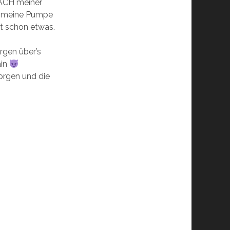
ACH meiner
ich meine Pumpe
gt schon etwas.
rgen über’s
ain
orgen und die