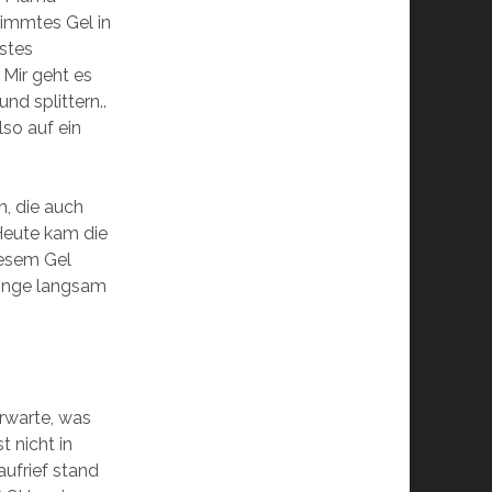
timmtes Gel in
estes
Mir geht es
d splittern..
lso auf ein
n, die auch
 Heute kam die
iesem Gel
Dinge langsam
erwarte, was
 nicht in
aufrief stand