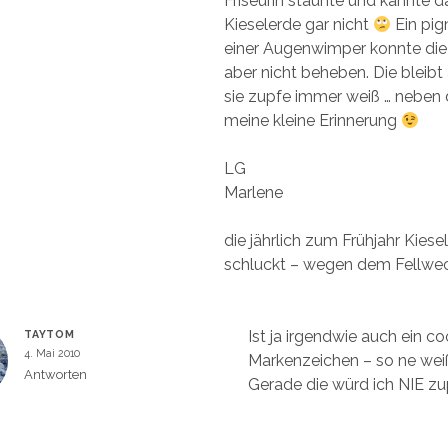
Friseurin staunte und kannte d
n
e
Kieselerde gar nicht
Ein pig
t
)
einer Augenwimper konnte die
aber nicht beheben. Die bleibt
sie zupfe immer weiß … neben
meine kleine Erinnerung
LG
Marlene
die jährlich zum Frühjahr Kies
schluckt – wegen dem Fellwe
Ist ja irgendwie auch ein co
TAYTOM
4. Mai 2010
Markenzeichen – so ne wei
Antworten
Gerade die würd ich NIE z