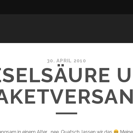
30. APRIL 2010
ESELSÄURE 
AKETVERSA
 langsam in einem Alter…. nee, Quatsch, lassen wir das
Mein