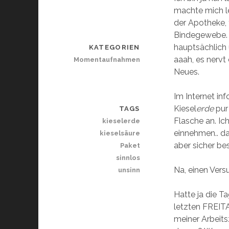
machte mich l
der Apotheke, fü
Bindegewebe. 
hauptsächlich 
KATEGORIEN
aaah, es nervt 
Momentaufnahmen
Neues.
Im Internet in
Kiesel
erde
pur
TAGS
Flasche an. Ic
kieselerde
einnehmen.. d
kieselsäure
aber sicher be
Paket
sinnlos
Na, einen Vers
unsinn
Hatte ja die Ta
letzten FREITA
meiner Arbeits