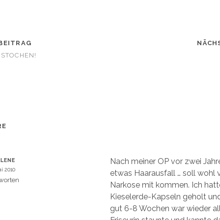
t
s
A
p
p
z
u
BEITRAG
t
NÄCH
e
i
ESTOCHEN!
l
e
n
W
(
W
i
r
d
i
n
n
e
RE
u
m
e
m
F
e
Nach meiner OP vor zwei Jahre
LENE
n
s
ai 2010
etwas Haarausfall … soll wohl 
t
e
worten
Narkose mit kommen. Ich hatt
r
g
Kieselerde-Kapseln geholt und
e
ö
gut 6-8 Wochen war wieder al
f
f