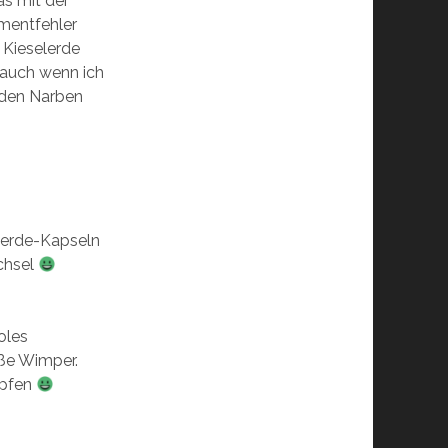
as mit der
mentfehler
 Kieselerde
 auch wenn ich
 den Narben
elerde-Kapseln
chsel
oles
ße Wimper.
upfen