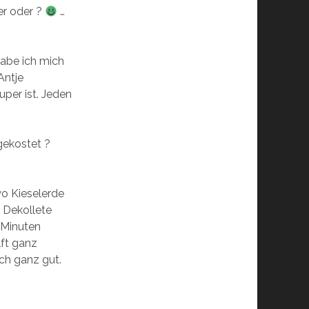
er oder ?
…
abe ich mich
Antje
per ist. Jeden
gekostet ?
wo Kieselerde
 Dekollete
 Minuten
lft ganz
ich ganz gut.