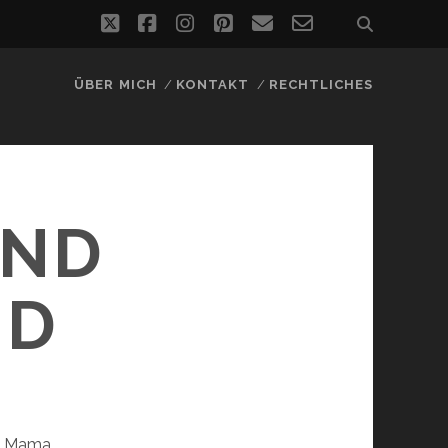
twitter
facebook
instagram
pinterest
email
email-
form
ÜBER MICH
KONTAKT
RECHTLICHES
UND
ND
e Mama