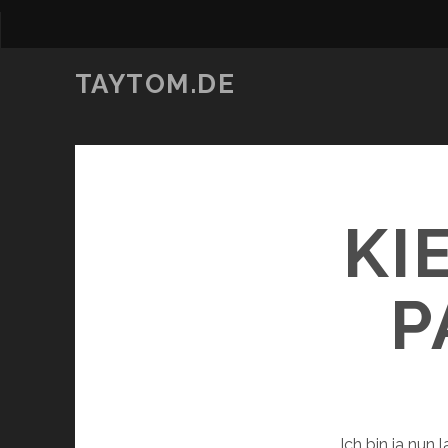
TAYTOM.DE
KI
P
Ich bin ja nun