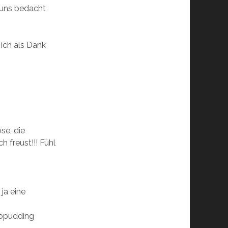
n uns bedacht
ich als Dank
öse, die
h freust!!! Fühl
 ja eine
kopudding