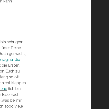
en kann
bin sehr gern
t über Deine
 Buch gemacht,
erragina
,
die
 die Ersten,
von Euch zu
fang so oft
r nicht klappen
lene
(ich bin
h lese Euch
(was bei mir
och sooo viele