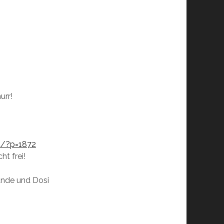
urr!
at/?p=1872
ht frei!
ande und Dosi