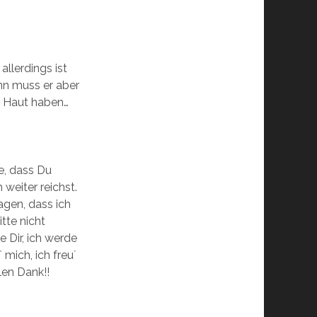
allerdings ist
ann muss er aber
e Haut haben…
le, dass Du
weiter reichst.
agen, dass ich
tte nicht
e Dir, ich werde
 mich, ich freu´
elen Dank!!