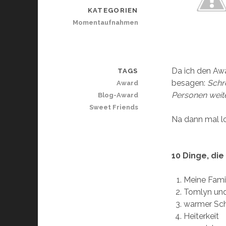
KATEGORIEN
Momentaufnahmen
Da ich den Awa
TAGS
besagen:
Schr
Award
Personen weit
Blog-Award
Sweet Friends
Na dann mal l
10 Dinge, di
Meine Famil
Tomlyn un
warmer Sc
Heiterkeit