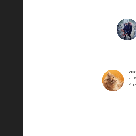
KER
21. 
Ant