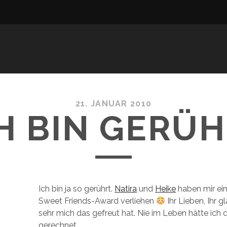
21. JANUAR 2010
H BIN GERÜ
Ich bin ja so gerührt.
Natira
und
Heike
haben mir ein
Sweet Friends-Award verliehen
Ihr Lieben, Ihr g
sehr mich das gefreut hat. Nie im Leben hätte ich 
gerechnet.