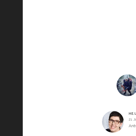
HE.
21. 
Ant