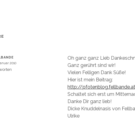
e
n
W
(
W
i
r
d
i
n
n
e
RE
u
m
e
m
F
e
Oh ganz ganz Lieb Dankeschn
LBANDE
n
s
Januar 2010
Ganz gerührt sind wir!
t
e
worten
Vielen Felligen Dank Süße!
r
g
Hier ist mein Beitrag:
e
ö
http://pfotenblog.fellbande.
f
f
Schaltet sich erst um Mitternac
n
e
Danke Dir ganz lieb!
t
)
Dicke Knuddelnasis von Fellb
Ulrike