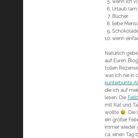
wenn ich vo
Urlaub (am
Bücher
liebe Mens
Schokolad
wenn einfac
Natürlich gebe
auf Euren Blog
tollen Rezens
was ich nie i
kunterbunte A
die ich auf me
lesen. Die
Fell
mit Rat und Ta
wollte
Die l
ein großer Fel
immer wieder g
ca. einen Tag 