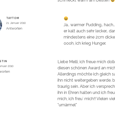
schmeckt warm am besten
TAYTOM
21. Januar 2010
Ja.. warmer Pudding.. hach.. 
Antworten
er kalt auch sehr lecker.. d
mindestens eine 2cm dick
oooh, ich krieg Hunger.
Liebe Melli, ich freue mich dol
STIN
Januar 2010
diesen schönen Award an mich 
worten
Allerdings möchte ich gleich s
ihn nicht weitergeben werde, bi
traurig sein. Aber ich versprech
ihn in Ehren halten und ich freu`
mich, ich freu` mich!! Vielen vi
*umärmel*