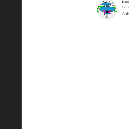
MAR
23. 
Ant