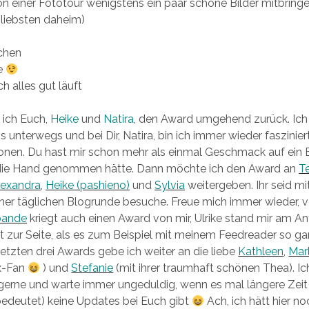
n einer Fototour wenigstens ein paar schöne Bilder mitbring
 liebsten daheim)
chen
e
h alles gut läuft
 ich Euch,
Heike
und
Natira
, den Award umgehend zurück. Ich 
s unterwegs und bei Dir, Natira, bin ich immer wieder faszinier
ionen. Du hast mir schon mehr als einmal Geschmack auf ein
n die Hand genommen hätte. Dann möchte ich den Award an
T
lexandra
,
Heike (pashieno)
und
Sylvia
weitergeben. Ihr seid mit
iner täglichen Blogrunde besuche. Freue mich immer wieder, 
bande
kriegt auch einen Award von mir, Ulrike stand mir am An
t zur Seite, als es zum Beispiel mit meinem Feedreader so ga
etzten drei Awards gebe ich weiter an die liebe
Kathleen
,
Mar
ix-Fan
) und
Stefanie
(mit ihrer traumhaft schönen Thea). Ic
erne und warte immer ungeduldig, wenn es mal längere Zeit 
bedeutet) keine Updates bei Euch gibt
Ach, ich hätt hier n