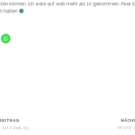
sten können, ich wäre auf weit mehr als 10 gekommen. Aber 
ln halten
K
l
i
c
k
e
n
m
,
u
m
a
u
f
W
h
a
t
s
A
p
p
z
u
BEITRAG
t
NÄCH
e
i
 SITZUNG 03
PFOTE D
l