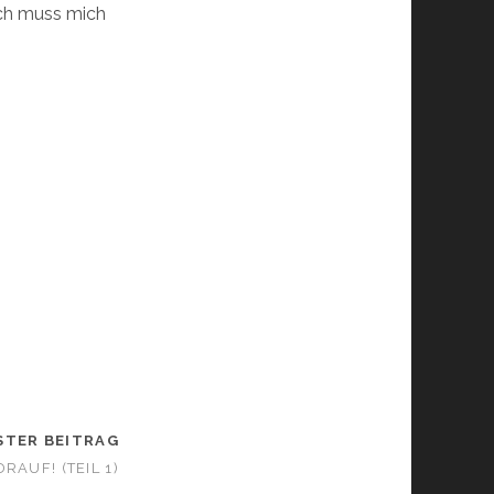
ich muss mich
STER BEITRAG
RAUF! (TEIL 1)