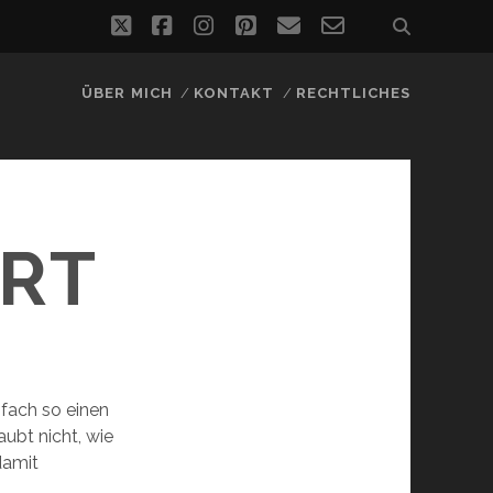
twitter
facebook
instagram
pinterest
email
email-
form
ÜBER MICH
KONTAKT
RECHTLICHES
HRT
fach so einen
laubt nicht, wie
damit