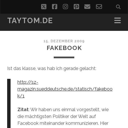
twitter
facebook
instagram
pinterest
email
email-
form
TAYTOM.DE
15. DEZEMBER 2009
FAKEBOOK
Ist das klasse, was hab ich gerade gelacht:
http://sz-
magazin.sueddeutsche.de/statisch/fakeboo
k/1
Zitat
: Wir haben uns einmal vorgestellt, wie
die mächtigsten Politiker der Welt auf
Facebook miteinander kommunizieren. Hier