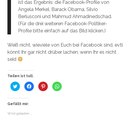
ist das Ergebnis: die Facebook-Profile von
Angela Merkel, Barack Obama, Silvio
Berlusconi und Mahmud Ahmadinedschad.
(Für die drei weiteren Facebook-Politiker-
Profile bitte einfach auf das Bild klicken.)
Weiß nicht, wieviele von Euch bei Facebook sind, evtl
könnt Ihr gar nicht drüber lachen, wenn Ihr es nicht
seid
Teilen ist toll.
K
K
K
K
l
l
l
l
i
i
i
i
c
c
c
c
k
k
k
k
,
,
,
e
Gefällt mir:
u
u
u
n
m
m
m
,
Wird geladen …
ü
a
a
u
b
u
u
m
e
f
f
a
r
F
P
u
T
a
i
f
w
c
n
W