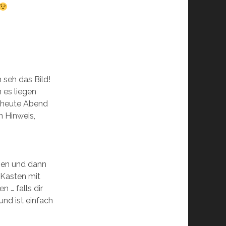
 seh das Bild!
 es liegen
t heute Abend
n Hinweis,
men und dann
 Kasten mit
n … falls dir
und ist einfach