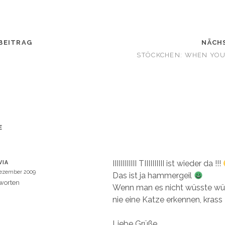
t
s
A
p
p
z
u
BEITRAG
t
NÄCH
e
i
STÖCKCHEN: WHEN YO
l
e
n
W
(
W
i
r
d
i
n
n
e
E
u
m
e
m
F
e
IIIIIIIIIIII TIIIIIIIIII ist wieder da !!!
VIA
n
s
Dezember 2009
Das ist ja hammergeil
t
e
worten
Wenn man es nicht wüsste wü
r
g
nie eine Katze erkennen, krass
e
ö
f
f
Liebe Grüße,
n