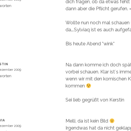
dich fragen, ob da etwas fehlt
worten
dann aber die Pflicht gerufen. =
Wollte nun noch mal schauen 
da….Sylviaq ist es auch aufgefa
Bis heute Abend *wink*
Na dann komme ich doch spä
STIN
Dezember 2009
vorbei schauen. Klar ist´s imme
worten
wenn wir mit den komischen 
kommen
Sei lieb gegrüßt von Kerstin
Melli, da ist kein Bild
VIA
Dezember 2009
Irgendwas hat da nicht geklap