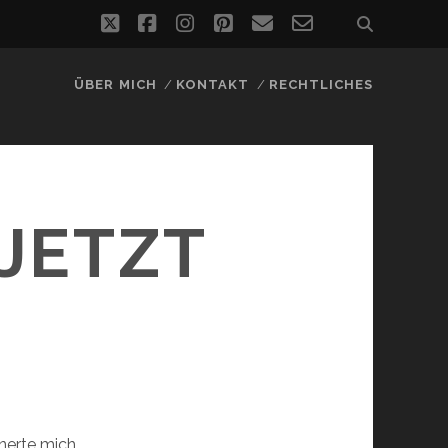
twitter
facebook
instagram
pinterest
email
email-
form
ÜBER MICH
KONTAKT
RECHTLICHES
JETZT
nerte mich