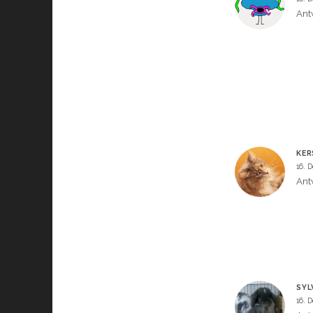
Ant
KER
16. 
Ant
SYL
16. 