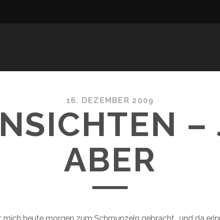
16. DEZEMBER 2009
NSICHTEN – 
ABER
 mich heute morgen zum Schmunzeln gebracht.. und da erin