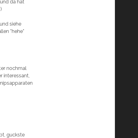
 und da hat
)
und siehe
llen *hehe*
ter nochmal
r interessant,
Knipsapparaten
pt, guckste