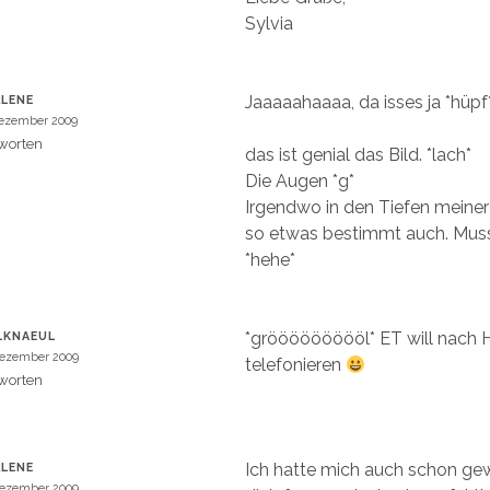
e
Sylvia
t
)
Jaaaaahaaaa, da isses ja *hüpf
LENE
Dezember 2009
worten
das ist genial das Bild. *lach*
Die Augen *g*
Irgendwo in den Tiefen meiner 
so etwas bestimmt auch. Mus
*hehe*
*gröööööööööl* ET will nach 
LKNAEUL
Dezember 2009
telefonieren
worten
Ich hatte mich auch schon ge
LENE
Dezember 2009