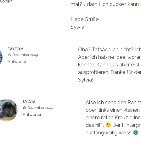
worten
mal? … damit ich gucken kann
Liebe Grüße,
Sylvia
Oha? Tatsächlich nicht? Ich
TAYTOM
16. Dezember 2009
Aber ich hab ne Idee, woran
Antworten
könnte. Kann das aber ers
ausprobieren. Danke für de
Sylvia!
Also ich sehe den Rah
SYLVIA
16. Dezember 2009
oben links einen kleinen
Antworten
einem roten Kreuz drinne
das hilft
Der Hintergr
nur langweilig weiss