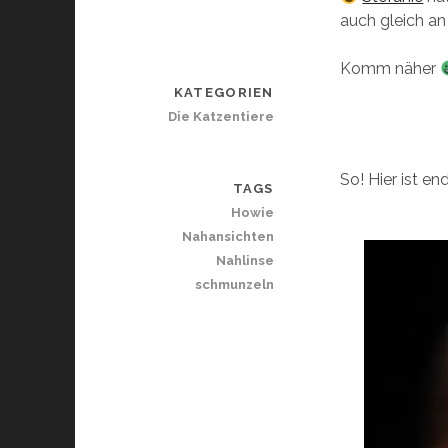
auch gleich an
Komm näher
KATEGORIEN
Die Katzentiere
So! Hier ist en
TAGS
Howie
Nahansichten
Nahlinse
schmunzeln