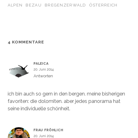
e
e
F
m
n
n
e
F
ALPEN
BEZAU
BREGENZERWALD
ÖSTERREICH
s
s
n
e
t
t
s
n
e
e
t
s
r
r
e
t
g
g
r
e
e
e
g
r
ö
ö
e
g
f
f
ö
e
f
f
f
ö
n
n
f
f
4 KOMMENTARE
e
e
n
f
t
t
e
n
)
)
t
e
)
t
)
PALEICA
20. Juni 2014
Antworten
ich bin auch so gern in den bergen. meine bisherigen
favoriten: die dolomiten. aber jedes panorama hat
seine individuelle schönheit.
FRAU FRÖHLICH
20. Juni 2014