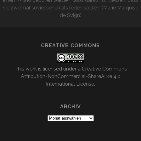
einem Mund geboren werden, lässt darauf schliessen, dass
sie zweimal soviel sehen als reden sollten. (Marie Marquise
de Svign)
CREATIVE COMMONS
This work is licensed under a
Creative Commons
Attribution-NonCommercial-ShareAlike 4.0
International License
.
ARCHIV
Archiv