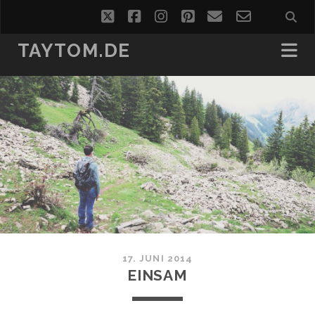
twitter
facebook
instagram
pinterest
email
email-
form
TAYTOM.DE
17. JUNI 2014
EINSAM