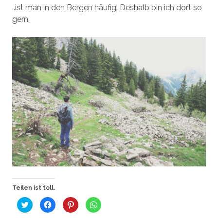
..ist man in den Bergen häufig. Deshalb bin ich dort so
gern.
Teilen ist toll.
K
K
K
K
l
l
l
l
i
i
i
i