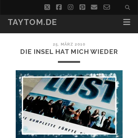
twitter
facebook
instagram
pinterest
email
email-
form
TAYTOM.DE
25. MÄRZ 2010
DIE INSEL HAT MICH WIEDER