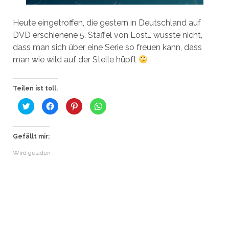
Heute eingetroffen, die gestern in Deutschland auf
DVD erschienene 5. Staffel von Lost… wusste nicht,
dass man sich über eine Serie so freuen kann, dass
man wie wild auf der Stelle hüpft
Teilen ist toll.
K
K
K
K
l
l
l
l
i
i
i
i
c
c
c
c
k
k
k
k
,
,
,
e
Gefällt mir:
u
u
u
n
m
m
m
,
Wird geladen …
ü
a
a
u
b
u
u
m
e
f
f
a
r
F
P
u
T
a
i
f
w
c
n
W
i
e
t
h
t
b
e
a
t
o
r
t
e
o
e
s
r
k
s
A
z
z
t
p
u
u
z
p