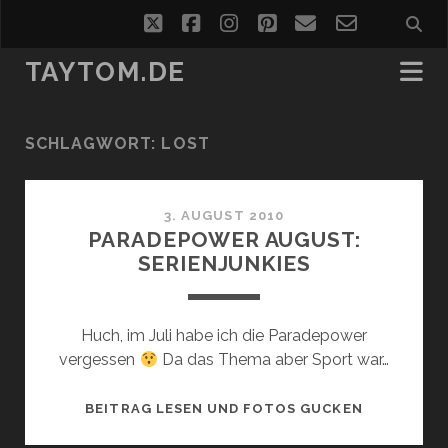
twitter
facebook
instagram
pinterest
email
email-
form
TAYTOM.DE
SCHLAGWORT:
LOST
3. AUGUST 2010
PARADEPOWER AUGUST:
SERIENJUNKIES
Huch, im Juli habe ich die Paradepower
vergessen
Da das Thema aber Sport war…
PARADEPO
BEITRAG LESEN UND FOTOS GUCKEN
AUGUST: