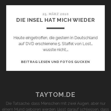
SERIENJUN
25. MÄRZ 2010
DIE INSEL HAT MICH WIEDER
Heute eingetroffen, die gestern in Deutschland
auf DVD erschienene 5. Staffel von Lost…
wusste nicht,…
DIE
BEITRAG LESEN UND FOTOS GUCKEN
INSEL
HAT
MICH
WIEDER
TAYTOM.DE
Die Tatsache, dass Menschen mit zwei Augen, aber nur
einem Mund geboren werden, lässt darauf schliessen, dass