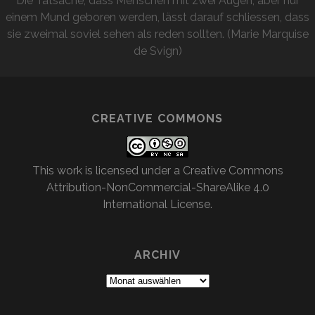
Die Tatsache, dass Menschen mit zwei Augen, aber nur
einem Mund geboren werden, lässt darauf schliessen, dass
sie zweimal soviel sehen als reden sollten. (Marie Marquise
de Svign)
CREATIVE COMMONS
This work is licensed under a
Creative Commons
Attribution-NonCommercial-ShareAlike 4.0
International License
.
ARCHIV
Archiv