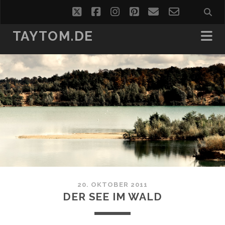
twitter
facebook
instagram
pinterest
email
email-
form
TAYTOM.DE
20. OKTOBER 2011
DER SEE IM WALD