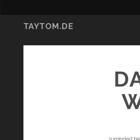
TAYTOM.DE
D
W
…zumindest hie