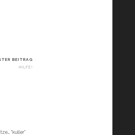
STER BEITRAG
HILFE!
ze… *kuller*