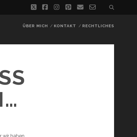
twitter
facebook
instagram
pinterest
email
email-
form
ÜBER MICH
KONTAKT
RECHTLICHES
SS
N…
r wir haben