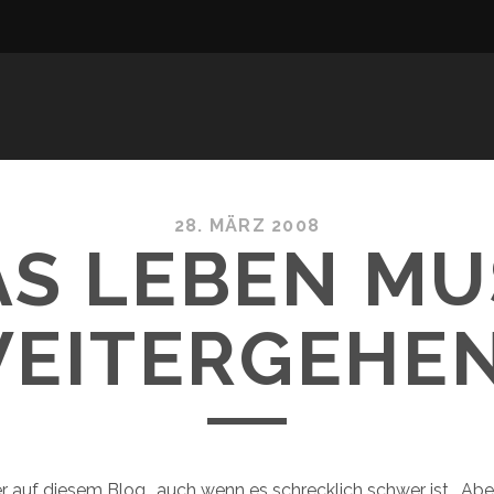
28. MÄRZ 2008
AS LEBEN MU
EITERGEHE
r auf diesem Blog.. auch wenn es schrecklich schwer ist. Abe