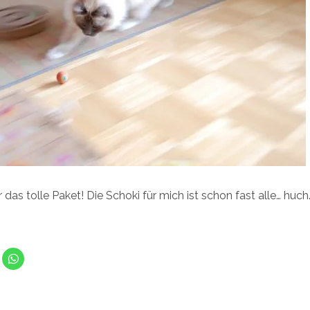
 das tolle Paket! Die Schoki für mich ist schon fast alle… huch.
K
l
i
c
k
e
n