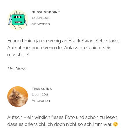
)
)
t
e
)
t
)
NUSSUNDPOINT
10. Juni 2011
Antworten
Erinnert mich ja ein wenig an Black Swan. Sehr starke
Aufnahme, auch wenn der Anlass dazu nicht sein
musste. :/
Die Nuss
TERRAGINA
8. Juni 2011
Antworten
Autsch – ein wirklich fieses Foto und schön zu lesen,
dass es offensichtlich doch nicht so schlimm war.