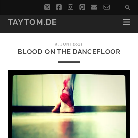
twitter
facebook
instagram
pinterest
email
email-
form
TAYTOM.DE
5. JUNI 2011
BLOOD ON THE DANCEFLOOR