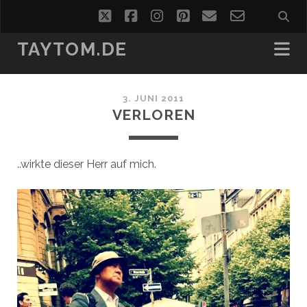
twitter
facebook
instagram
pinterest
email
email-
form
TAYTOM.DE
3. JUNI 2011
VERLOREN
..wirkte dieser Herr auf mich.