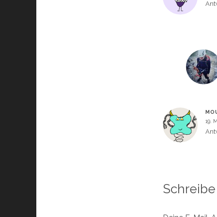
Ant
MO
19. 
Ant
Schreibe