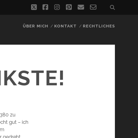
twitter
facebook
instagram
pinterest
email
email-
form
ÜBER MICH
KONTAKT
RECHTLICHES
NKSTE!
A380 zu
cht gut – ich
im
r gedreht