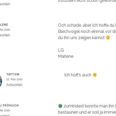
trotzdem echt schön geworde
t
e
worten
r
g
e
ö
f
f
Och schade, aber ich hoffe d
LENE
n
e
Mai 2010
Blechvogel noch einmal vor di
t
)
worten
du ihn uns zeigen kannst
LG
Marlene
Ich hoff’s auch
TAYTOM
22. Mai 2010
Antworten
zumindest konnte man ihn 
U FRÖHLICH
Mai 2010
bestaunen und er soll ja imme
worten