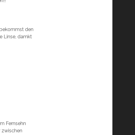
n!!
u bekommst den
e Linse, damkt
im Fernsehn
r zwischen