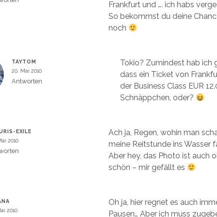
Frankfurt und …. ich habs verg
So bekommst du deine Chance 
noch
Tokio? Zumindest hab ich g
TAYTOM
20. Mai 2010
dass ein Ticket von Frankfu
Antworten
der Business Class EUR 12.
Schnäppchen, oder?
Ach ja, Regen, wohin man scha
URIS-EXILE
Mai 2010
meine Reitstunde ins Wasser f
worten
Aber hey, das Photo ist auch o
schön – mir gefällt es
Oh ja, hier regnet es auch im
ANA
Mai 2010
Pausen… Aber ich muss zugebe