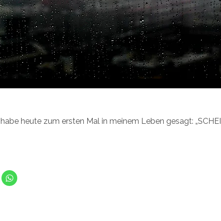
ch habe heute zum ersten Mal in meinem Leben gesagt: „SCH
K
l
i
c
k
e
n
m
,