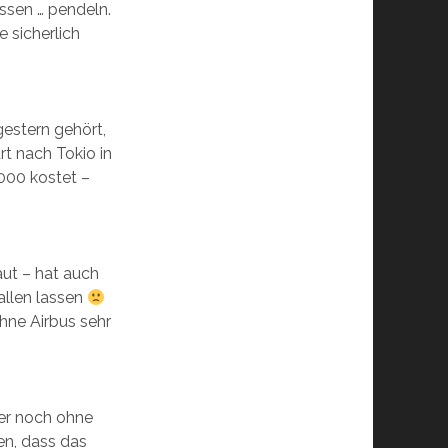
essen … pendeln.
sicherlich
estern gehört,
rt nach Tokio in
000 kostet –
ut – hat auch
allen lassen
hne Airbus sehr
mer noch ohne
n, dass das