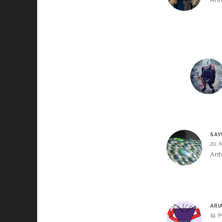
SAY
20. 
Ant
ARI
19. 