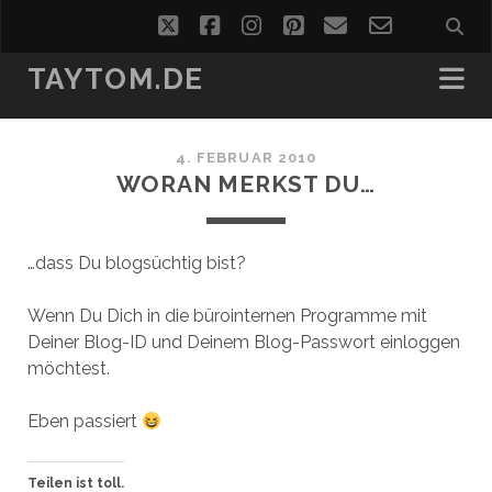
twitter
facebook
instagram
pinterest
email
email-
form
TAYTOM.DE
4. FEBRUAR 2010
WORAN MERKST DU…
…dass Du blogsüchtig bist?
Wenn Du Dich in die bürointernen Programme mit
Deiner Blog-ID und Deinem Blog-Passwort einloggen
möchtest.
Eben passiert
Teilen ist toll.