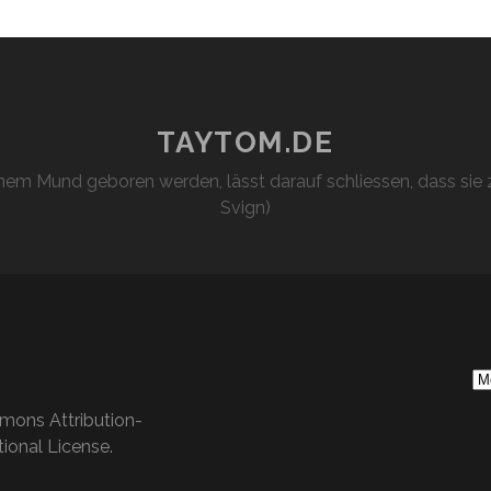
TAYTOM.DE
em Mund geboren werden, lässt darauf schliessen, dass sie z
Svign)
S
Ar
mons Attribution-
ional License
.