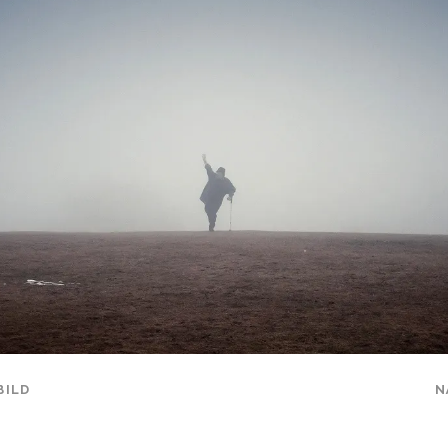
BILD
N