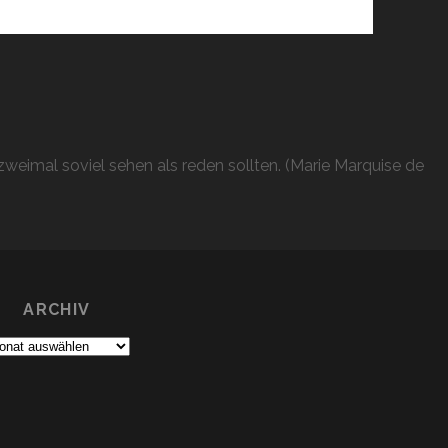
weimal soviel sehen als reden sollten. (Marie Marquise de
ARCHIV
chiv