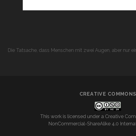
Die Tatsache, dass Menschen mit zwei Augen, aber nur ein
CREATIVE COMMON
This work is licensed under a
Creative Com
NonCommercial-ShareAlike 4.0 Internat