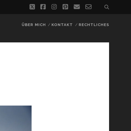
twitter
facebook
instagram
pinterest
email
email-
form
ÜBER MICH
KONTAKT
RECHTLICHES