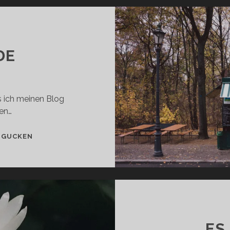
DE
ss ich meinen Blog
ten…
EINE
 GUCKEN
STUNDE
ES