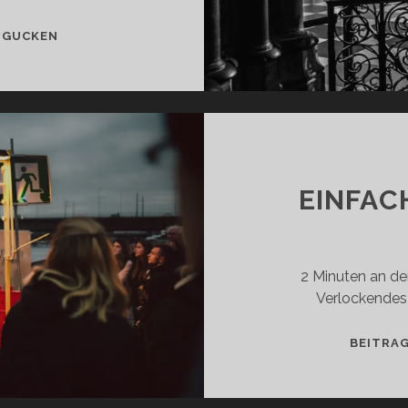
NOTRE-
 GUCKEN
DAME,
PARIS
EINFAC
2 Minuten an de
Verlockendes A
BEITRA