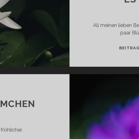
All meinen lieben B
paar Bl
BEITRA
ÜMCHEN
fröhlicher.