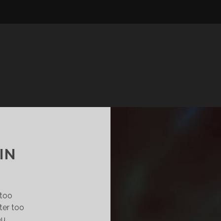
IN
 too
ter too
ou