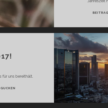
Jahreszeit
BEITRA
17!
 für uns bereithält.
TSCHÜSS,
 GUCKEN
2017!