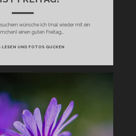
esuchern wünsche ich (mal wieder mit ein
ümchen) einen guten Freitag…
ES
G LESEN UND FOTOS GUCKEN
IST
FREITAG!