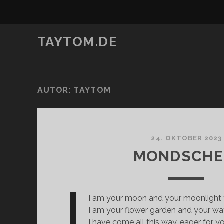
TAYTOM.DE
AUTOR:
TAYTOM
24. OKTOBER 2023
MONDSCHE
I am your moon and your moonlight
I am your flower garden and your wa
I have come all this way, eager for y