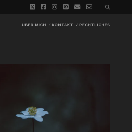
twitter
facebook
instagram
pinterest
email
email-
form
ÜBER MICH
KONTAKT
RECHTLICHES