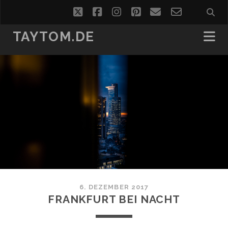
twitter
facebook
instagram
pinterest
email
email-
form
TAYTOM.DE
6. DEZEMBER 2017
FRANKFURT BEI NACHT