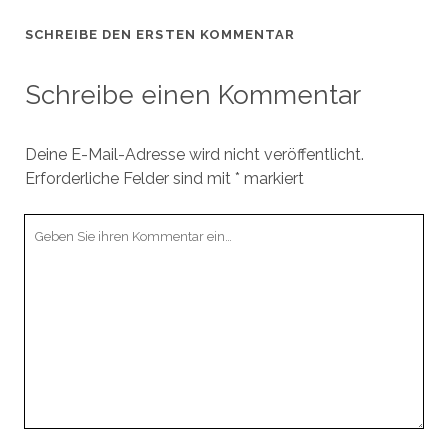
f
f
ö
e
f
f
f
ö
n
n
f
f
SCHREIBE DEN ERSTEN KOMMENTAR
e
e
n
f
t
t
e
n
)
)
t
e
)
t
Schreibe einen Kommentar
)
Deine E-Mail-Adresse wird nicht veröffentlicht.
Erforderliche Felder sind mit
*
markiert
Ihr
Kommentar