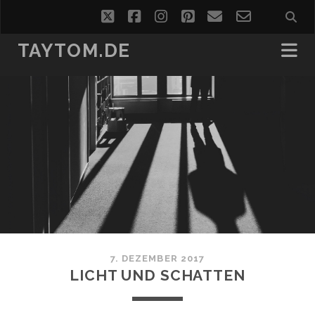
twitter
facebook
instagram
pinterest
email
email-
form
TAYTOM.DE
7. DEZEMBER 2017
LICHT UND SCHATTEN