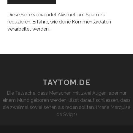
Diese Seite verwendet Akismet, um Spam zu
reduzieren.
Erfahre, wie deine Kommentardaten
verarbeitet werden.
.
TAYTOM.DE
Die Tatsache, dass Menschen mit zwei Augen, aber nur
einem Mund geboren werden, lässt darauf schliessen, dass
sie zweimal soviel sehen als reden sollten. (Marie Marquise
de Svign)