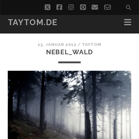
twitter
facebook
instagram
pinterest
email
email-
form
TAYTOM.DE
23. JANUAR 2012 /
TAYTOM
NEBEL_WALD