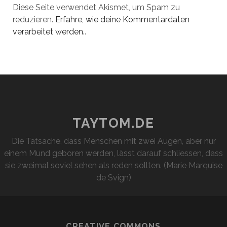
Diese Seite verwendet Akismet, um Spam zu
reduzieren.
Erfahre, wie deine Kommentardaten
verarbeitet werden.
.
TAYTOM.DE
Die Tatsache, dass Menschen mit zwei Augen, aber nur
einem Mund geboren werden, lässt darauf schliessen, dass
sie zweimal soviel sehen als reden sollten. (Marie Marquise
de Svign)
CREATIVE COMMONS