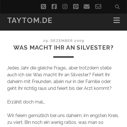
twitter
facebook
instagram
pinterest
email
email-
form
TAYTOM.DE
29. DEZEMBER 2009
WAS MACHT IHR AN SILVESTER?
Jedes Jahr die gleiche Frage… aber trotzdem stelle
auch ich sie: Was macht Ihr an Silvester? Feiert Ihr
daheim mit Freunden, allein nur in der Familie oder
geht Ihr richtig raus und feiert bis der Arzt kommt?
Erzählt doch mal…
Wir feiern gemütlich bei uns daheim, im engsten Kreis,
zu viert. Bin noch ein wenig ratlos, was man so