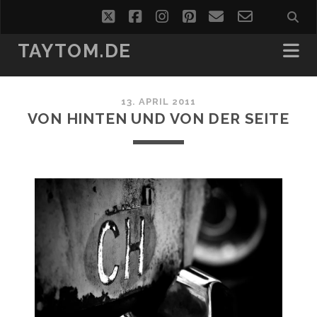
twitter
facebook
instagram
pinterest
email
email-
form
TAYTOM.DE
13. APRIL 2011
VON HINTEN UND VON DER SEITE