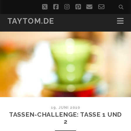
twitter
facebook
instagram
pinterest
email
email-
form
TAYTOM.DE
19. JUNI 2010
TASSEN-CHALLENGE: TASSE 1 UND
2