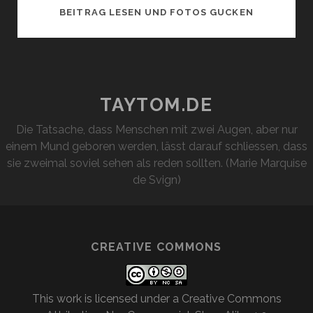
WIE
BEITRAG LESEN UND FOTOS GUCKEN
FÜR
MICH
GEMACHT
TAYTOM.DE
Die Tatsache, dass Menschen mit zwei Augen, aber nur
einem Mund geboren werden, lässt darauf schliessen, dass
sie zweimal soviel sehen als reden sollten. (Marie Marquise
de Svign)
CREATIVE COMMONS
This work is licensed under a
Creative Commons