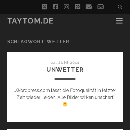
twitter
facebook
instagram
pinterest
email
email-
form
TAYTOM.DE
SCHLAGWORT:
WETTER
22. JUNI 2011
UNWETTER
..Wordpress.com lässt die Fotoqualität in letzter
Zeit wieder leiden. Alle Bilder wirken unscharf