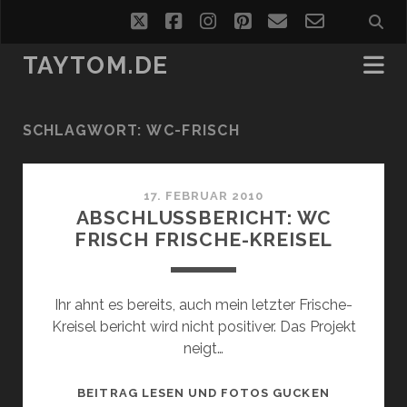
twitter
facebook
instagram
pinterest
email
email-
form
TAYTOM.DE
SCHLAGWORT:
WC-FRISCH
17. FEBRUAR 2010
ABSCHLUSSBERICHT: WC
FRISCH FRISCHE-KREISEL
Ihr ahnt es bereits, auch mein letzter Frische-
Kreisel bericht wird nicht positiver. Das Projekt
neigt…
ABSCHLUSS
BEITRAG LESEN UND FOTOS GUCKEN