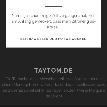
Nun ist ja schon einige Zeit vergangen.. habe ich
am Anfang gemeckert, dass mein Zitronengras-
Kreisel…
3.
BEITRAG LESEN UND FOTOS GUCKEN
TESTBERIC
WC
FRISCH
FRISCHE-
KREISEL
TAYTOM.DE
Die Tatsache, dass Menschen mit zwei Augen, aber nur
einem Mund geboren werden, lässt darauf schliessen, dass
sie zweimal soviel sehen als reden sollten. (Marie Marquise
de Svign)