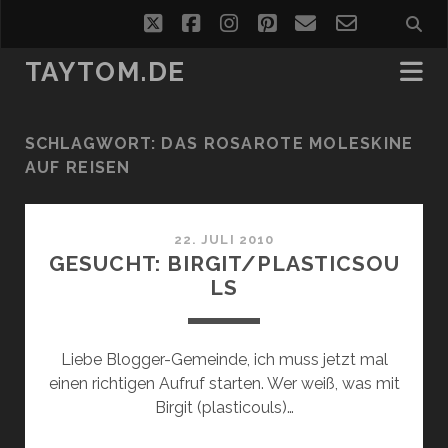
twitter
facebook
instagram
pinterest
email
email-
form
TAYTOM.DE
SCHLAGWORT:
DAS ROSAROTE MOLESKINE
AUF REISEN
22. JULI 2010
GESUCHT: BIRGIT/PLASTICSOU
LS
Liebe Blogger-Gemeinde, ich muss jetzt mal
einen richtigen Aufruf starten. Wer weiß, was mit
Birgit (plasticouls)…