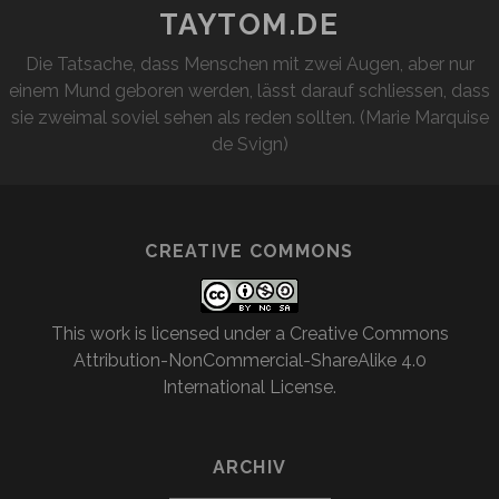
REISEN
TAYTOM.DE
Die Tatsache, dass Menschen mit zwei Augen, aber nur
einem Mund geboren werden, lässt darauf schliessen, dass
sie zweimal soviel sehen als reden sollten. (Marie Marquise
de Svign)
CREATIVE COMMONS
This work is licensed under a
Creative Commons
Attribution-NonCommercial-ShareAlike 4.0
International License
.
ARCHIV