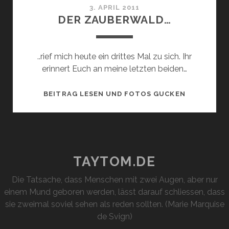
3. APRIL 2011
DER ZAUBERWALD…
..rief mich heute ein drittes Mal zu sich. Ihr
erinnert Euch an meine letzten beiden…
DER
BEITRAG LESEN UND FOTOS GUCKEN
ZAUBERWA
TAYTOM.DE
Die Tatsache, dass Menschen mit zwei Augen, aber nur
einem Mund geboren werden, lässt darauf schliessen, dass
sie zweimal soviel sehen als reden sollten. (Marie Marquise
de Svign)