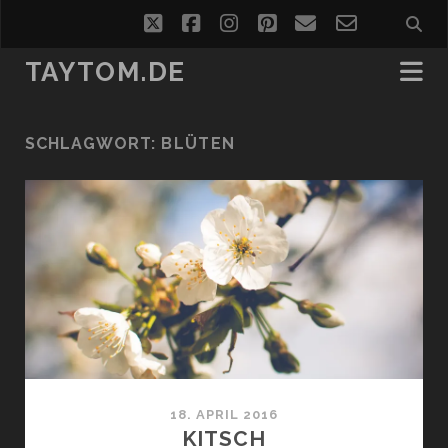
twitter
facebook
instagram
pinterest
email
email-
form
TAYTOM.DE
SCHLAGWORT:
BLÜTEN
18. APRIL 2016
KITSCH