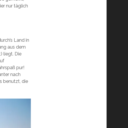
ier nur täglich
urch’s Land in
tung aus dem
 liegt. Die
auf
Fahrspaß pur!
unter nach
s benutzt, die