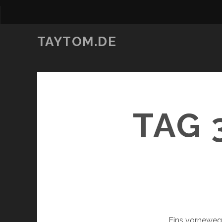
TAYTOM.DE
TAG 
Eins vorneweg: