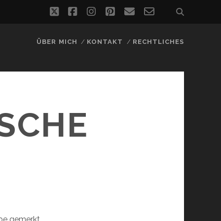
twitter
facebook
instagram
pinterest
email
email-
form
ÜBER MICH
KONTAKT
RECHTLICHES
ISCHE
abe gemerkt,