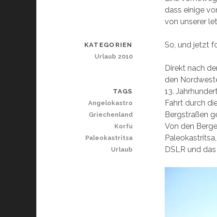
dass einige vo
von unserer le
So, und jetzt f
KATEGORIEN
Urlaub 2010
Direkt nach de
den Nordwesten
13. Jahrhundert
TAGS
Fahrt durch di
Angelokastro
Bergstraßen ge
Griechenland
Von den Bergen
Korfu
Paleokastritsa
Paleokastritsa
DSLR und das 
Urlaub