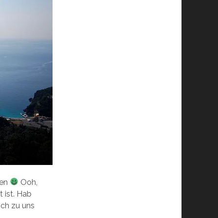
hen
Ooh,
t ist. Hab
ich zu uns