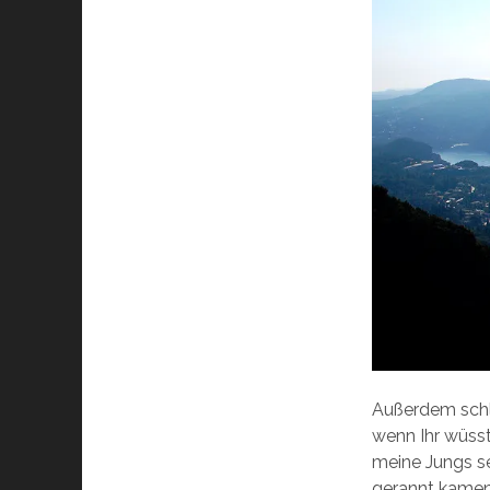
Außerdem schl
wenn Ihr wüsste
meine Jungs se
gerannt kamen u