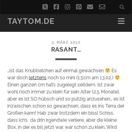
twitter
facebook
instagram
pinterest
email
email-
form
TAYTOM.DE
3. MÄRZ 2010
RASANT…
…ist das Knubbelchen auf einmal gewachsen
Es
war doch
letztens
noch so mini (1,5cm am 13.02.)
Einen ganzen cm hat’s zugelegt seitdem. Ist zwar
wohl noch immer zu klein für sein Alter (2,5 Monate),
aber es ist SO hübsch und so putzig anzusehen… es ist
inzwischen schon so gewachsen, dass es ins Terra der
Großen kann! Hab zwar trotzdem ein bissl Schiss,
dass ich’s da drin irgendwie verliere, aber die kleine
Box, in der es bis jetzt war, war schon zu klein. Wird