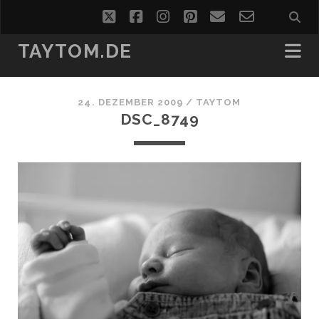
twitter
facebook
instagram
pinterest
email
email-
form
TAYTOM.DE
24. DEZEMBER 2009 /
TAYTOM
DSC_8749