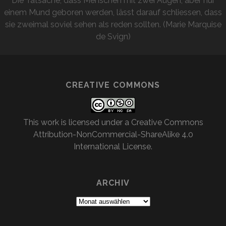
Die Tatsache, dass Menschen mit zwei Augen, aber nur
einem Mund geboren werden, lässt darauf schliessen, dass
sie zweimal soviel sehen als reden sollten. (Marie Marquise
de Svign)
CREATIVE COMMONS
This work is licensed under a
Creative Commons
Attribution-NonCommercial-ShareAlike 4.0
International License
.
ARCHIV
Archiv