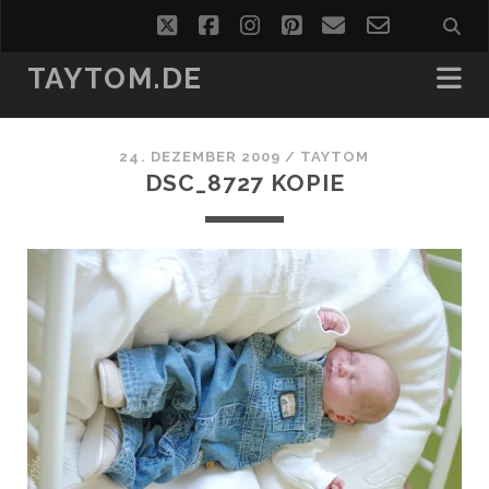
twitter
facebook
instagram
pinterest
email
email-
form
TAYTOM.DE
24. DEZEMBER 2009 /
TAYTOM
DSC_8727 KOPIE