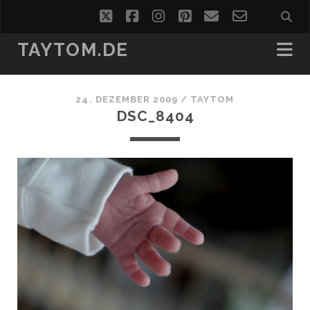
twitter
facebook
instagram
pinterest
email
email-
form
TAYTOM.DE
24. DEZEMBER 2009 /
TAYTOM
DSC_8404