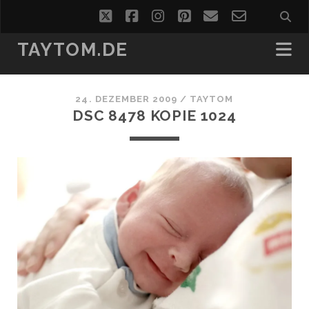
twitter
facebook
instagram
pinterest
email
email-
form
TAYTOM.DE
24. DEZEMBER 2009 /
TAYTOM
DSC 8478 KOPIE 1024