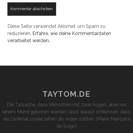
Diese Seite verwendet Akismet, um Spam zu
reduzieren.
Erfahre, wie deine Kommentardaten
verarbeitet werden.
.
TAYTOM.DE
Die Tatsache, dass Menschen mit zwei Augen, aber nur
einem Mund geboren werden, lässt darauf schliessen, dass
sie zweimal soviel sehen als reden sollten. (Marie Marquise
de Svign)